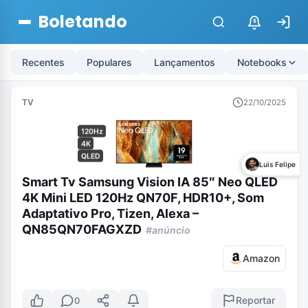
Boletando
$
Recentes
Populares
Lançamentos
Notebooks
TV
22/10/2025
120Hz
4K
QLED
Luis Felipe
Smart Tv Samsung Vision IA 85″ Neo QLED
4K Mini LED 120Hz QN70F, HDR10+, Som
Adaptativo Pro, Tizen, Alexa –
QN85QN70FAGXZD
#anúncio
Amazon
Reportar
0