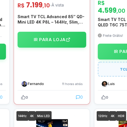
R$
7.199
R$
,10
–
À vista
4.599
,00
Smart TV TCL Advanced 85″ QD-
d
Smart TV TCL
Mini LED 4K P8L – 144Hz, Slim,
or
QLED T6C 75T
Canais grátis, HDR10+ HLG, Dolby
Google TV,Blu
Atmos + Vision IQ, Som ONKYO Hi-
Frete Grátis!
Fi 2.1 canais com Subwoofer
IR PARA LOJA
integrado, Google TV e
Assistente – 85P8L
IR P
TC
Fernando
Luis
ás
11 horas atrás
0
0
0
0
144Hz
4K
Mini LED
120Hz
4K
HDR