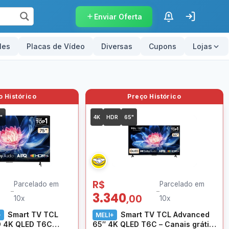
Enviar Oferta
$
les
Placas de Vídeo
Diversas
Cupons
Lojas
"
4K
HDR
65"
R$
Parcelado em
Parcelado em
–
–
3.340
,00
10x
10x
Smart TV TCL
Smart TV TCL Advanced
+
MELI+
 4K QLED T6C
65″ 4K QLED T6C – Canais grátis,