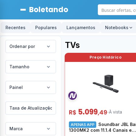
Boletando
Recentes
Populares
Lançamentos
Notebooks
TVs
Ordenar por
Tamanho
Painel
Taxa de Atualização
5.099
R$
,49
–
À vista
Soundbar JBL Ba
APENAS APP
Marca
1300MK2 com 11.1.4 Canais e
Dolby Atmos – N/A