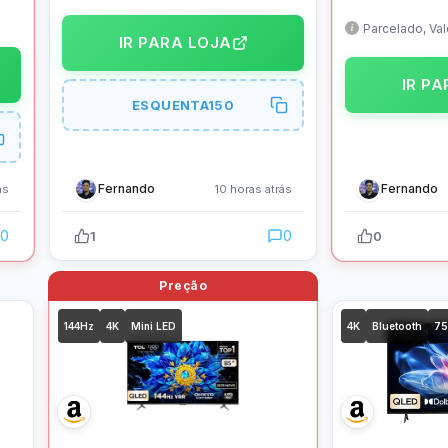
75T6C Wi-FI, 
Sound Pro, WOW Sinergy,
TV,Bluetooth,
Parcelado, Va
Bluetooth 5.1, HDMI
IR PARA LOJA
IR P
ESQUENTA150
Fernando
Fernando
ás
10 horas atrás
0
0
1
0
144Hz
4K
Mini LED
4K
Bluetooth
75