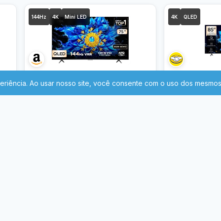
144Hz
4K
Mini LED
4K
QLED
5.779
5.685
R$
,99
R$
-
Parcelado em 12x
Smart TV TCL Advanced 75″ QD-
Smart TV TCL
Mini LED 4K P8L – 144Hz, Slim,
QLED Google T
Canais grátis, HDR10+ HLG, Dolby
HDR10+ Dolby 
Q,
Atmos + Vision IQ, Som ONKYO Hi-
85P7K
Frete grátis, Modelo Lançamento
Frete grátis
Fi 2.1 canais com Subwoofer
T6C
integrado, Google TV e
IR PARA LOJA
IR P
Assistente – 75P8L
LOJA