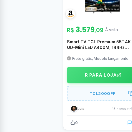
3.579
R$
,09
–
À vista
Smart TV TCL Premium 55″ 4K
QD-Mini LED A400M, 144Hz
(288Hz Gaming), Google TV,
Canais grátis, HDR10+,
Frete grátis, Modelo lançamento
Processador TSR AIPQ, Som Hi-
ONKYO, Dolby Vision e Atmos –
IR PARA LOJA
55A400M
TCL200OFF
Luis
13 horas atr
0