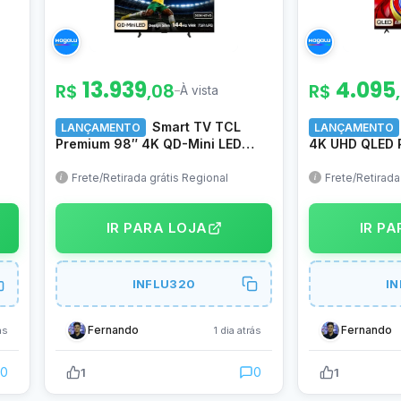
13.939
4.095
R$
,08
R$
–
À vista
Smart TV TCL
LANÇAMENTO
LANÇAMENTO
Premium 98″ 4K QD-Mini LED
4K UHD QLED 
A400M, 144Hz (288Hz Gaming),
Design Slim, C
Google TV, Canais grátis,
HVA, HDR 10+,
Frete/Retirada grátis Regional
Frete/Retirada
Fi
HDR10+, Processador TSR AIPQ,
TCL AI, Dolby 
Som Hi-Fi ONKYO, Dolby Vision e
75P7L
IR PARA LOJA
IR P
Atmos – 98A400M
INFLU320
I
Fernando
Fernando
ás
1 dia atrás
0
0
1
1