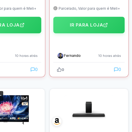
HDR10, Google
Processador AiPQ, Tela HVA HDR
Dolby Atmos
10+ HLG, Google TV, Dolby Vision
lor para quem é Meli+
Parcelado, Valor para quem é Meli+
& Atmos – 65T6C
ARA LOJA
IR PARA LOJA
Fernando
10 horas atrás
10 horas atrás
0
0
0
"