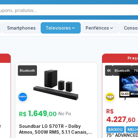
Smartphones
Televisores
Periféricos
Conso
Bluetooth
4K
Bluetooth
75
R$
1.649
R$
,00
–
No Pix
4.227
,60
r
Soundbar LG S70TR – Dolby
BAIXOU
MELI
Atmos, 500W RMS, 5.1.1 Canais,
75″ ADVANCED
DTS X, Caixas Traseiras, AI