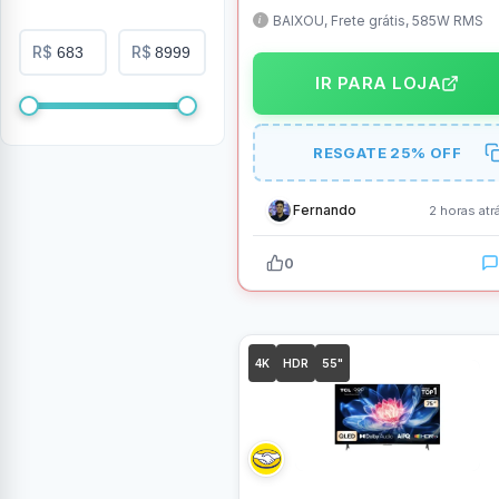
BAIXOU, Frete grátis, 585W RMS
R$
R$
IR PARA LOJA
RESGATE 25% OFF
Fernando
2 horas atr
0
4K
HDR
55"