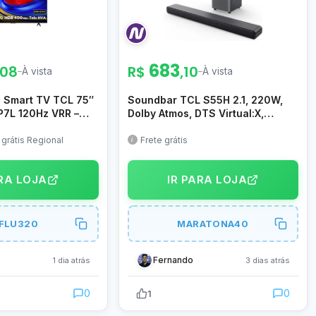
683
,08
R$
,10
–
À vista
–
À vista
Smart TV TCL 75″
Soundbar TCL S55H 2.1, 220W,
P7L 120Hz VRR –
Dolby Atmos, DTS Virtual:X,
anais grátis, Tela
Subwoofer sem fio
 HLG, Google TV,
 grátis Regional
Frete grátis
Vision e Atmos –
ARA LOJA
IR PARA LOJA
NFLU320
MARATONA40
Fernando
1 dia atrás
3 dias atrás
0
0
1