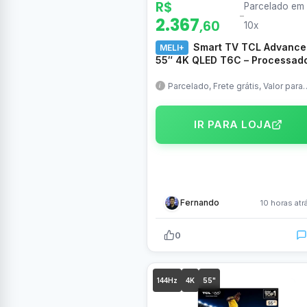
R$
Parcelado em
–
2.367
,60
10x
Smart TV TCL Advance
MELI+
55″ 4K QLED T6C – Processad
AiPQ, Tela HVA, Google TV,
Canais grátis, Dolby Vision &
Parcelado, Frete grátis, Valor para
quem é Meli+
Atmos, HDR 10+, HLG – 55T6C
IR PARA LOJA
Fernando
10 horas atr
0
144Hz
4K
55"