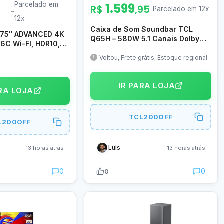
Parcelado em
1.599
R$
,95
–
Parcelado em 12x
–
12x
Caixa de Som Soundbar TCL
 75″ ADVANCED 4K
Q65H – 580W 5.1 Canais Dolby
6C Wi-FI, HDR10,
Atmos, Surround, Ray-Danz,
etooth,Dolby Atmos
Subwoofer Sem Fio Preto Bivolt
Voltou, Frete grátis, Estoque regional
IR PARA LOJA
ARA LOJA
TCL200OFF
L200OFF
Luis
13 horas atrás
13 horas atrás
0
0
0