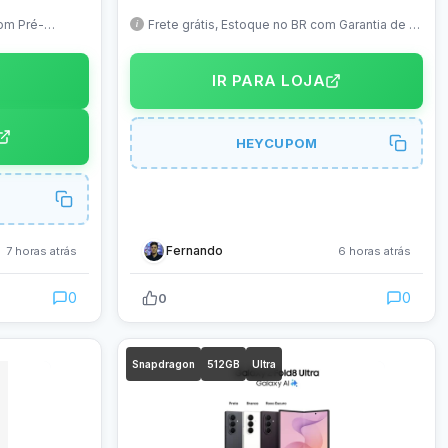
8 Elite Gen
até 25 dias, GPS, 170+ Sport modes, 4GB
rontal 10MP
de armazenamento, ZeppOS, Mapas
om Pré-
Frete grátis, Estoque no BR com Garantia de 1
onível
ano
Offline
IR PARA LOJA
HEYCUPOM
Fernando
7 horas atrás
6 horas atrás
0
0
0
Snapdragon
512GB
Ultra