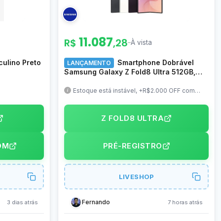
11.087
R$
,28
–
À vista
ulino Preto
Smartphone Dobrável
LANÇAMENTO
Samsung Galaxy Z Fold8 Ultra 512GB,
12GB RAM, Tela 8″, Snapdragon 8 Elite
Gen 5, Câm. Tras. 200MP+50MP e
Estoque está instável, +R$2.000 OFF com
Pré-Registro Plus, Troca Smart disponível,
Frontal 10MP – SM-F976BZKXZTO
Ganhe 6 meses de Google IA Pro
Z FOLD8 ULTRA
OM
PRÉ-REGISTRO
LIVESHOP
Fernando
3 dias atrás
7 horas atrás