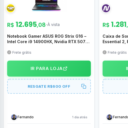
12.695
1.281
R$
,08
R$
–
À vista
Notebook Gamer ASUS ROG Strix G16 –
Caixa de So
Intel Core i9 14900HX, Nvidia RTX 5070
Essential 2
115W, 32GB RAM, 1TB SSD, WINDOWS 11
Luzes, Blueto
Home, Tela 16″ 2.5K IPS 240Hz 3ms LED,
Respingos, B
Frete grátis
Frete grátis
Cinza – G615JPR-S5001W
Pro Sound, A
JBLPBENCO
IR PARA LOJA
RESGATE R$600 OFF
Fernando
Fernand
1 dia atrás