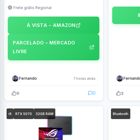
4070 16” WQXGA 240Hz IPS Windows 11
SSD, 16″ LED
– PHN16-72-75TX
Matte Black
Frete grátis Regional
À VISTA – AMAZON
PARCELADO – MERCADO
LIVRE
Fernando
Fernand
7 horas atrás
0
0
2
i9
RTX 5070
32GB RAM
Bluetooth