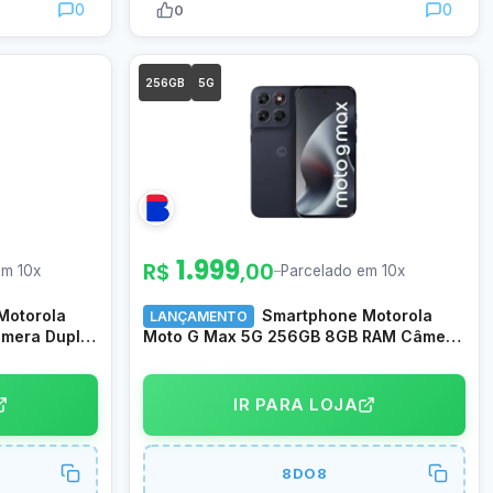
0
0
0
256GB
5G
1.999
R$
,00
em 10x
–
Parcelado em 10x
Motorola
Smartphone Motorola
LANÇAMENTO
âmera Dupla
Moto G Max 5G 256GB 8GB RAM Câmera
200MP Grafite
IR PARA LOJA
8DO8