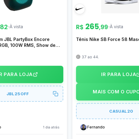
265
,82
R$
,99
–
À vista
–
À vista
m JBL PartyBox Encore
Tênis Nike SB Force 58 Masc
, RGB, 100W RMS, Show de
oth, Portátil, Resistente a
ateria de até 15h, Som JBL
37 ao 44.
I Sound Boost –
REESS2BR
IR PARA LOJA
IR PARA LOJA
MAIS COM O CUP
JBL25OFF
CASUAL20
o
Fernando
1 dia atrás