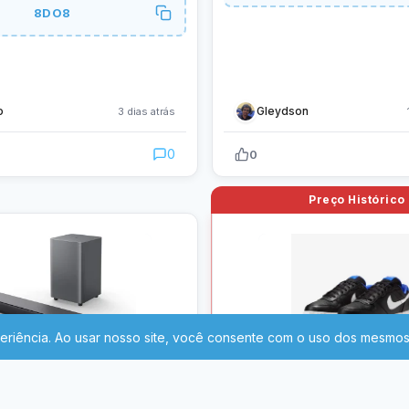
8DO8
o
Gleydson
3 dias atrás
0
0
299
10
R$
,99
-
À vista
-
À vista