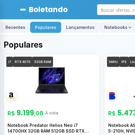
Boletando
Recentes
Populares
Lançamentos
Notebooks
Populares
i7
RTX 4070
32GB RAM
144Hz
IPS
Lin
9.199
5.47
R$
,08
R$
–
À vista
Notebook Predator Helios Neo i7
Notebook AS
14700HX 32GB RAM 512GB SSD RTX
5-210H, NVI