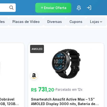
Enviar Oferta
$
les
Placas de Vídeo
Diversas
Cupons
Lojas
AMOLED
731
R$
,20
–
Parcelado em 12x
Dobrável
Smartwatch Amazfit Active Max – 1.5″
2GB, 12GB
AMOLED Display 3000 nits, Bateria de