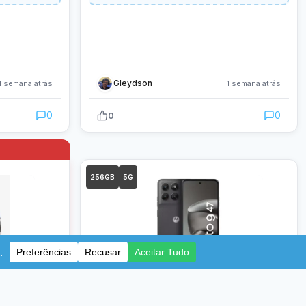
Gleydson
1 semana atrás
1 semana atrás
0
0
0
256GB
5G
1.132
R$
,11
-
Parcelado em 10x