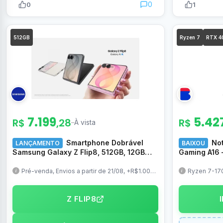
0
0
1
512GB
Ryzen 7
RTX 4
7.199
5.42
R$
,28
R$
–
À vista
Smartphone Dobrável
No
LANÇAMENTO
BAIXOU
Samsung Galaxy Z Flip8, 512GB, 12GB
Gaming A16 
RAM, 6.9″, Câm. Dupla 50MP, O Flip mais
RTX 4050, 
leve do mundo – SM-F776BZKXZTO
16″ LED IPS
Pré-venda, Envios a partir de 21/08, +R$1.000
Ryzen 7-17
OFF com Pré-Registro Plus, Troca Smart
o mesmo, c
RL035
disponível
Z FLIP8