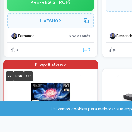
PRÉ-REGISTRO
LIVESHOP
Fernando
Fernand
6 horas atrás
0
0
0
4K
HDR
65"
3.340
683
R$
,00
R$
,
-
Parcelado em 10x