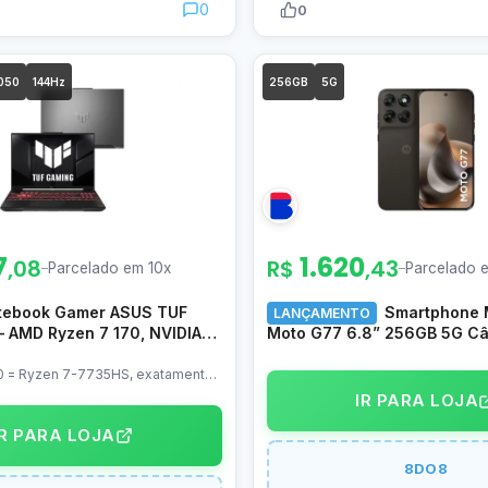
0
0
050
144Hz
256GB
5G
7
1.620
,08
R$
,43
–
Parcelado em 10x
–
Parcelado 
tebook Gamer ASUS TUF
Smartphone 
LANÇAMENTO
– AMD Ryzen 7 170, NVIDIA
Moto G77 6.8” 256GB 5G C
8GB RAM 512GB SSD Linux
108MP – Black Olive
 FHD 144Hz – FA607NUQ-
0 = Ryzen 7-7735HS, exatamente
om outro nome
IR PARA LOJA
IR PARA LOJA
8DO8