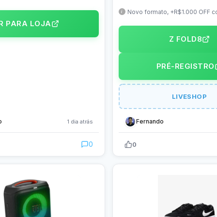
 FHD 144Hz nível IPS, Linux,
RAM, Tela 7.6″, Snapdragon 
 – V3607VH-RP213
5, Câm. Traseira 50+50MP F
Novo formato, +R$1.000 OFF c
Registro Plus, Troca Smart disp
Preto – SM-F971BZKXZTO
IR PARA LOJA
Z FOLD8
PRÉ-REGISTRO
LIVESHOP
o
Fernando
1 dia atrás
0
0