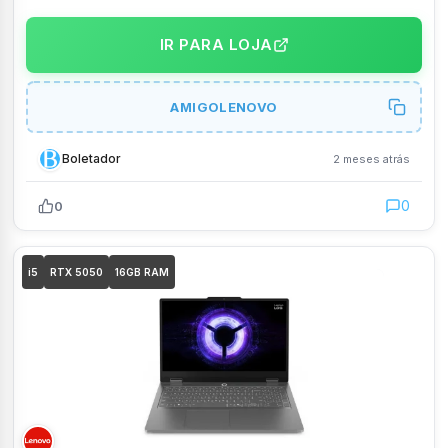
IPS 144Hz 100% sRGB Linux Luna Grey 15IRX11 –
83UXS00100
IR PARA LOJA
AMIGOLENOVO
Boletador
2 meses atrás
0
0
i5
RTX 5050
16GB RAM