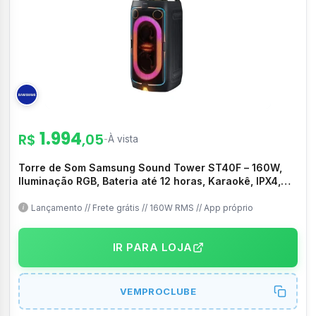
1.994
R$
,05
-
À vista
Torre de Som Samsung Sound Tower ST40F – 160W,
Iluminação RGB, Bateria até 12 horas, Karaokê, IPX4,
Preta – MX-ST40F
Lançamento // Frete grátis // 160W RMS // App próprio
IR PARA LOJA
VEMPROCLUBE