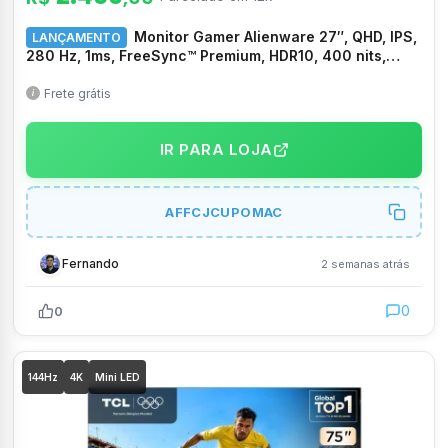
Monitor Gamer Alienware 27″, QHD, IPS,
LANÇAMENTO
280 Hz, 1ms, FreeSync™ Premium, HDR10, 400 nits,
93% DCI-P3, VESA – AW2726DL
Frete grátis
IR PARA LOJA
AFFCJCUPOMAC
Fernando
2 semanas atrás
0
0
144Hz
4K
Mini LED