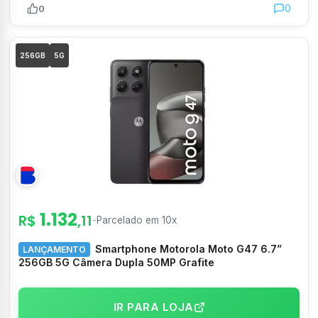
0
0
256GB
5G
1.132
R$
,11
-
Parcelado em 10x
Smartphone Motorola Moto G47 6.7”
LANÇAMENTO
256GB 5G Câmera Dupla 50MP Grafite
IR PARA LOJA