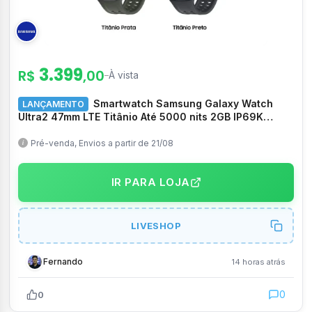
3.399
R$
,00
–
À vista
Smartwatch Samsung Galaxy Watch
LANÇAMENTO
Ultra2 47mm LTE Titânio Até 5000 nits 2GB IP69K
10ATM – SM-L715FZKPZTO
Pré-venda, Envios a partir de 21/08
IR PARA LOJA
LIVESHOP
Fernando
14 horas atrás
0
0