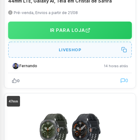
s
44mm LTE, Galaxy AI, Tela em Cristal de Safira
Pré-venda, Envios a partir de 21/08
IR PARA LOJA
LIVESHOP
Fernando
14 horas atrás
0
0
47mm