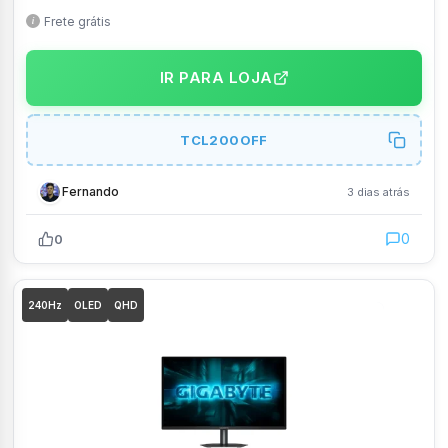
10+ HLG, Google TV, Dolby Vision & Atmos – 65T6C
Frete grátis
IR PARA LOJA
TCL200OFF
Fernando
3 dias atrás
0
0
240Hz
OLED
QHD