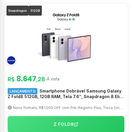
Snapdragon
512GB
8.647
R$
,28
–
À vista
Smartphone Dobrável Samsung Galaxy
LANÇAMENTO
Z Fold8 512GB, 12GB RAM, Tela 7.6″, Snapdragon 8 Elite
Gen 5, Câm. Traseira 50+50MP Frontal 10MP Preto –
SM-F971BZKXZTO
Novo formato, R$1.000 OFF com Pré-Registro Plus, Troca Smart
disponível
Z FOLD8