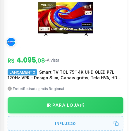
4.095
R$
,08
–
À vista
Smart TV TCL 75″ 4K UHD QLED P7L
LANÇAMENTO
120Hz VRR – Design Slim, Canais grátis, Tela HVA, HDR
10+, HLG, Google TV, TCL AI, Dolby Vision e Atmos –
75P7L
Frete/Retirada grátis Regional
IR PARA LOJA
INFLU320