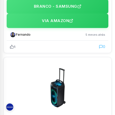
BRANCO - SAMSUNG
VIA AMAZON
Fernando
5 meses atrás
0
1