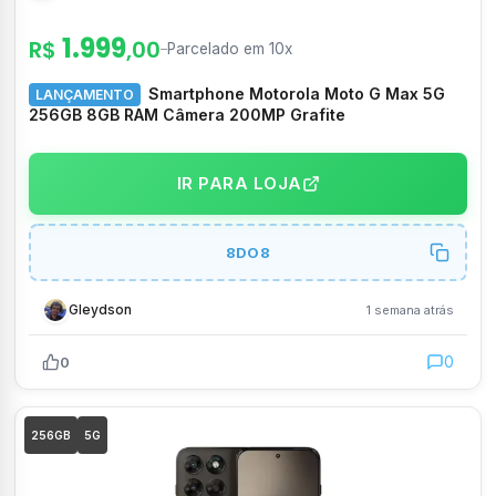
1.999
R$
,00
–
Parcelado em 10x
Smartphone Motorola Moto G Max 5G
LANÇAMENTO
256GB 8GB RAM Câmera 200MP Grafite
IR PARA LOJA
8DO8
Gleydson
1 semana atrás
0
0
256GB
5G