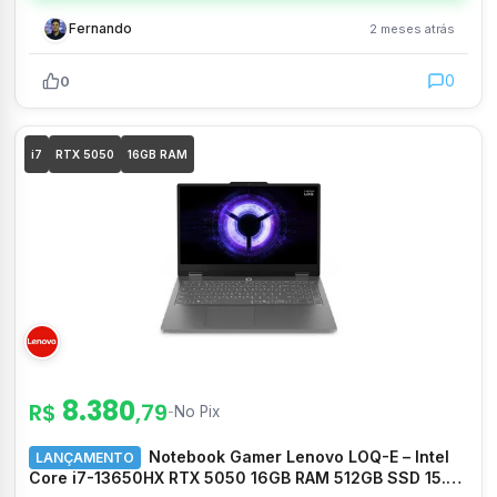
Fernando
2 meses atrás
0
0
i7
RTX 5050
16GB RAM
8.380
R$
,79
-
No Pix
Notebook Gamer Lenovo LOQ-E – Intel
LANÇAMENTO
Core i7-13650HX RTX 5050 16GB RAM 512GB SSD 15.6″