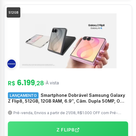
512GB
6.199
R$
,28
–
À vista
Smartphone Dobrável Samsung Galaxy
LANÇAMENTO
Z Flip8, 512GB, 12GB RAM, 6.9″, Câm. Dupla 50MP, O
Flip mais leve do mundo – SM-F776BZKXZTO
Pré-venda, Envios a partir de 21/08, R$1.000 OFF com Pré-
Registro Plus, Troca Smart disponível
Z FLIP8