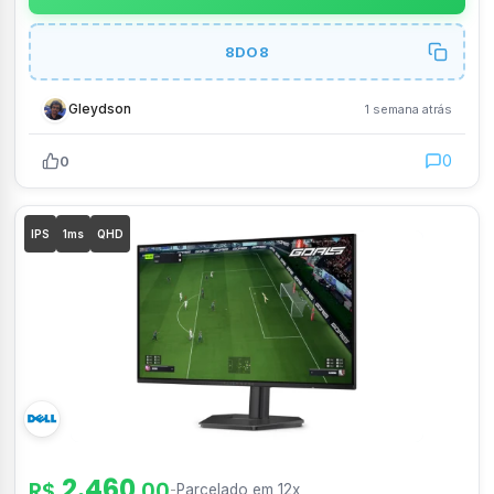
8DO8
Gleydson
1 semana atrás
0
0
IPS
1ms
QHD
2.460
R$
,00
-
Parcelado em 12x