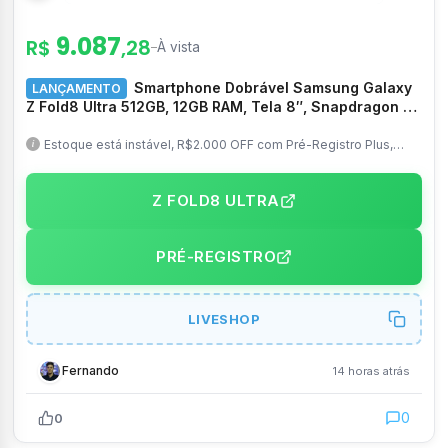
9.087
R$
,28
–
À vista
Smartphone Dobrável Samsung Galaxy
LANÇAMENTO
Z Fold8 Ultra 512GB, 12GB RAM, Tela 8″, Snapdragon 8
Elite Gen 5, Câm. Tras. 200MP+50MP e Frontal 10MP –
SM-F976BZKXZTO
Estoque está instável, R$2.000 OFF com Pré-Registro Plus,
Troca Smart disponível, Ganhe 6 meses de Google IA Pro
Z FOLD8 ULTRA
PRÉ-REGISTRO
LIVESHOP
Fernando
14 horas atrás
0
0