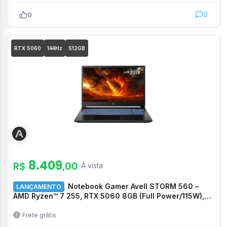
0
0
RTX 5060
144Hz
512GB
8.409
R$
,00
–
À vista
Notebook Gamer Avell STORM 560 –
LANÇAMENTO
AMD Ryzen™ 7 255, RTX 5060 8GB (Full Power/115W),
8GB RAM 5600MHz, 512GB SSD, 15,6″ FHD 144Hz, Sem
SO – MN000149
Frete grátis