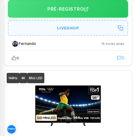
PRÉ-REGISTRO
LIVESHOP
Fernando
15 horas atrás
0
0
144Hz
4K
Mini LED