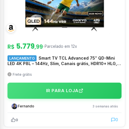
5.779
R$
,99
-
Parcelado em 12x
Smart TV TCL Advanced 75″ QD-Mini
LANÇAMENTO
LED 4K P8L – 144Hz, Slim, Canais grátis, HDR10+ HLG,
Dolby Atmos + Vision IQ, Som ONKYO Hi-Fi 2.1 canais
com Subwoofer integrado, Google TV e Assistente –
Frete grátis
75P8L
IR PARA LOJA
Fernando
3 semanas atrás
0
0