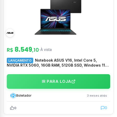
8.549
R$
,10
-
À vista
Notebook ASUS V16, Intel Core 5,
LANÇAMENTO
NVIDIA RTX 5060, 16GB RAM, 512GB SSD, Windows 11
Home, 16″ LCD LED FHD nível IPS, Matte Black –
V3607VM-RP138W
IR PARA LOJA
Boletador
3 meses atrás
0
0