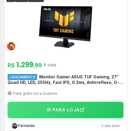
1.299
R$
,99
–
À vista
Monitor Gamer ASUS TUF Gaming, 27″
LANÇAMENTO
Quad HD, LED, 255Hz, Fast IPS, 0.3ms, Antirreflexo, G-
Sync/FreeSync, 95% DCI-P3, HDMI/DP, Som integrado –
VG27AQME5F
Frete grátis Sul e Sudeste
IR PARA LOJA
Fernando
5 dias atrás