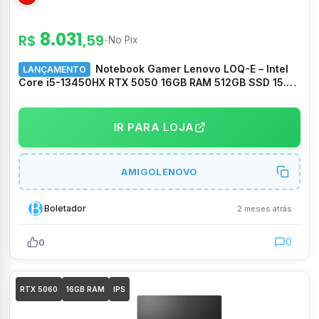
8.031
R$
,59
-
No Pix
Notebook Gamer Lenovo LOQ-E – Intel
LANÇAMENTO
Core i5-13450HX RTX 5050 16GB RAM 512GB SSD 15.6″
IPS 144Hz 100% sRGB Linux Luna Grey 15IRX11 –
83UXS00000
IR PARA LOJA
AMIGOLENOVO
Boletador
2 meses atrás
0
0
RTX 5060
16GB RAM
IPS