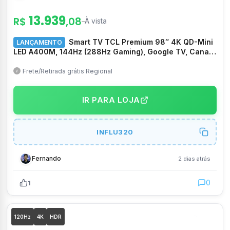
13.939
R$
,08
–
À vista
Smart TV TCL Premium 98″ 4K QD-Mini
LANÇAMENTO
LED A400M, 144Hz (288Hz Gaming), Google TV, Canais
grátis, HDR10+, Processador TSR AIPQ, Som Hi-Fi
ONKYO, Dolby Vision e Atmos – 98A400M
Frete/Retirada grátis Regional
IR PARA LOJA
INFLU320
Fernando
2 dias atrás
0
1
120Hz
4K
HDR