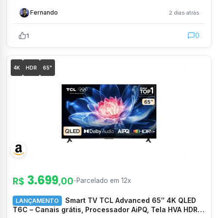
Fernando
2 dias atrás
0
1
4K
HDR
65"
3.699
R$
,00
–
Parcelado em 12x
Smart TV TCL Advanced 65″ 4K QLED
LANÇAMENTO
T6C – Canais grátis, Processador AiPQ, Tela HVA HDR