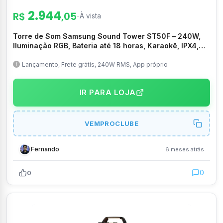
2.944
R$
,05
-
À vista
Torre de Som Samsung Sound Tower ST50F – 240W,
Iluminação RGB, Bateria até 18 horas, Karaokê, IPX4,
Preta – MX-ST50F/ZD
Lançamento, Frete grátis, 240W RMS, App próprio
IR PARA LOJA
VEMPROCLUBE
Fernando
6 meses atrás
0
0