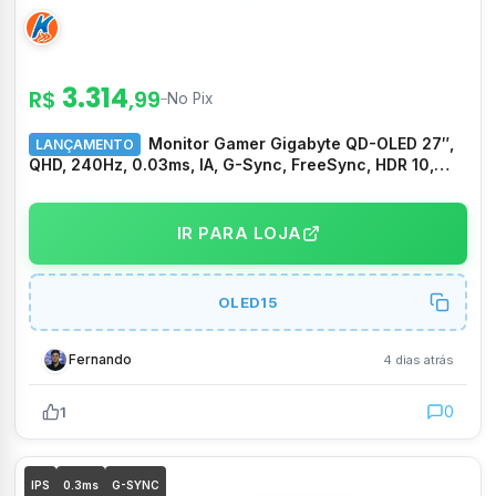
3.314
R$
,99
–
No Pix
Monitor Gamer Gigabyte QD-OLED 27″,
LANÇAMENTO
QHD, 240Hz, 0.03ms, IA, G-Sync, FreeSync, HDR 10,
USB-C, Altura Ajustável, Preto – GO27Q24
IR PARA LOJA
OLED15
Fernando
4 dias atrás
0
1
IPS
0.3ms
G-SYNC