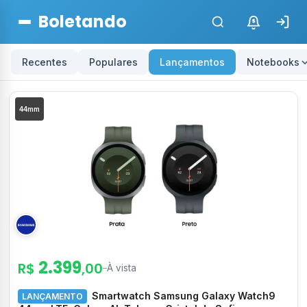
Boletando
$
Recentes
Populares
Lançamentos
Notebooks
L
44mm
a
n
ç
a
m
e
n
2.399
R$
,00
t
–
À vista
o
Smartwatch Samsung Galaxy Watch9
LANÇAMENTO