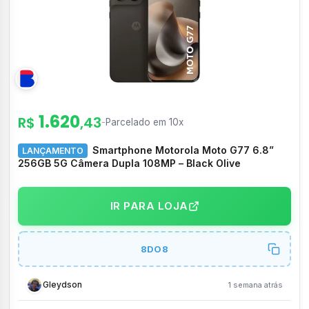
1.620
R$
,43
-
Parcelado em 10x
Smartphone Motorola Moto G77 6.8”
LANÇAMENTO
256GB 5G Câmera Dupla 108MP – Black Olive
IR PARA LOJA
8DO8
Gleydson
1 semana atrás