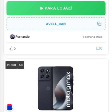
IR PARA LOJA
AVELL_DAN
Fernando
1 semana atrás
0
0
256GB
5G