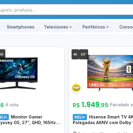
Smartphones
Televisores
Periféricos
Conso
HD
4K
55"
1.949
66
R$
,95
–
À vista
–
Parcelado 
Monitor Gamer
Hisense Smart TV 4
ELI+
MELI+
ssey G5, 27″, QHD, 165Hz,
Polegadas A6NV com Dolby V
nc, HDMI, DP
HDR10, HLG, Dolby Gaming, F