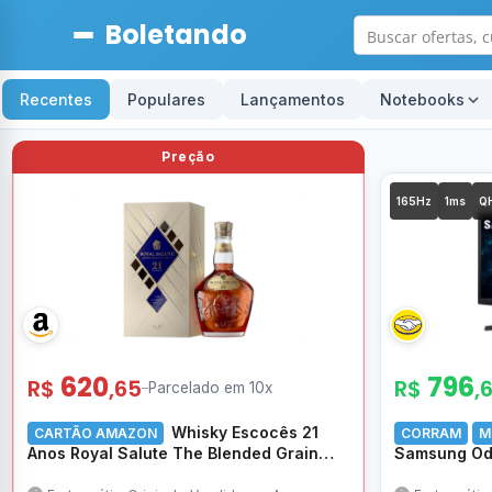
Boletando
Recentes
Populares
Lançamentos
Notebooks
165Hz
1ms
Q
620
796
R$
,65
R$
,
–
Parcelado em 10x
Whisky Escocês 21
CARTÃO AMAZON
CORRAM
M
Anos Royal Salute The Blended Grain
Samsung Ody
Garrafa 700ml
1ms, Freesy