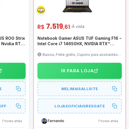
7.519
R$
,61
–
À vista
S ROG Strix
Notebook Gamer ASUS TUF Gaming F16 –
, Nvidia RTX
Intel Core i7 14650HX, NVIDIA RTX™
SSD,
5050, 16GB RAM, 512GB SSD, 16″ LED
2.5K IPS
FHD+ 165Hz IPS, Linux, Mecha Gray –
Baixou, Frete grátis, Cupons para assinantes
Meli+ e quem resgatou no App, utilize os 2
15JPR-
FX608JHR-RV290
IR PARA LOJA
E
MELIMAISALLSITE
OFF
LOJASOFICIAISRESGATE
Fernando
7 horas atrás
7 horas atrás