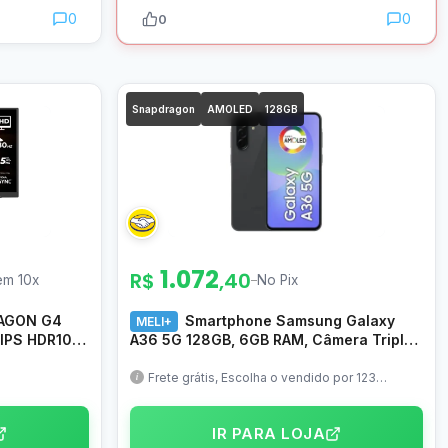
0
0
0
Snapdragon
AMOLED
128GB
1.072
R$
,40
em 10x
–
No Pix
 AGON G4
Smartphone Samsung Galaxy
MELI+
IPS HDR10
A36 5G 128GB, 6GB RAM, Câmera Tripla
até 50MP, Tela Super AMOLED 6.7″, IP67,
NFC, Recursos AI e Snapdragon 6 Gen 3
Frete grátis, Escolha o vendido por 123
Comprou + Pix
IR PARA LOJA