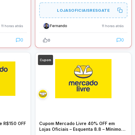
LOJASOFICIAISRESGATE
Fernando
11 horas atrás
11 horas atrás
0
0
0
Cupom
e R$150 OFF
Cupom Mercado Livre 40% OFF em
Lojas Oficiais – Esquenta 8.8 – Mínimo
R$49, Limitado a R$40