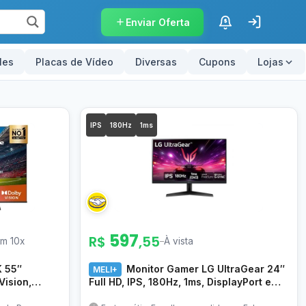
Enviar Oferta
$
les
Placas de Vídeo
Diversas
Cupons
Lojas
IPS
180Hz
1ms
597
R$
,55
em 10x
–
À vista
K 55″
Monitor Gamer LG UltraGear 24″
MELI+
ision,
Full HD, IPS, 180Hz, 1ms, DisplayPort e
ilm Maker,
HDMI, NVIDIA G-SYNC , AMD FreeSync,