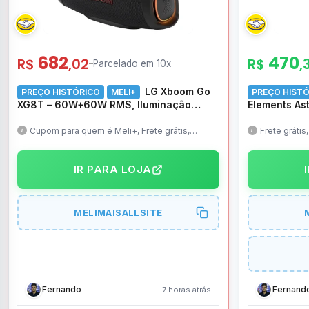
682
470
R$
,02
R$
,
–
Parcelado em 10x
LG Xboom Go
PREÇO HISTÓRICO
MELI+
PREÇO HIST
XG8T – 60W+60W RMS, Iluminação
Elements Ast
Lateral, IP67, 15h de Bateria, Woofer (x1)
Tecido Espu
e Tweeters (x2)
Mesh, Base e
Cupom para quem é Meli+, Frete grátis,
Frete gráti
Escolha a vendida por Mercado Livre
Cinza
IR PARA LOJA
MELIMAISALLSITE
Fernando
Fernand
7 horas atrás