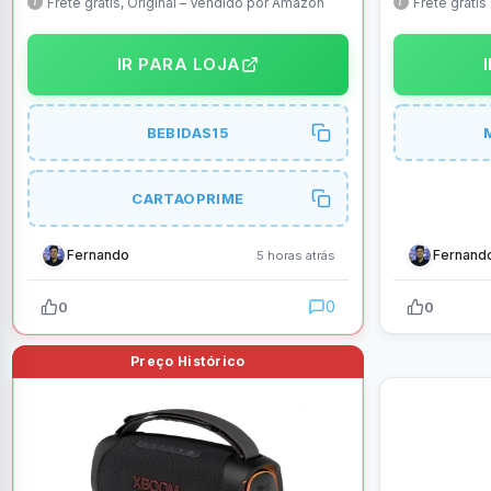
Frete grátis, Original – Vendido por Amazon
Frete grátis
IR PARA LOJA
BEBIDAS15
CARTAOPRIME
Fernando
Fernand
5 horas atrás
0
0
0