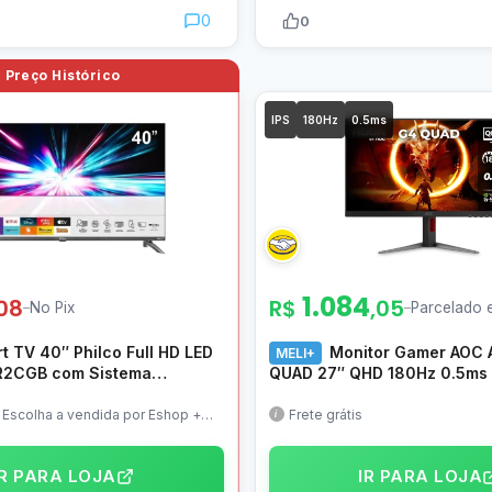
0
0
IPS
180Hz
0.5ms
1.084
,08
R$
,05
–
No Pix
–
Parcelado 
t TV 40″ Philco Full HD LED
Monitor Gamer AOC
MELI+
2CGB com Sistema
QUAD 27″ QHD 180Hz 0.5ms 
 Roku TV, Dolby Audio,
Base Ajustável – Q27G4F
 Quad-Core, Entradas USB e
, Escolha a vendida por Eshop +
Frete grátis
IR PARA LOJA
IR PARA LOJA