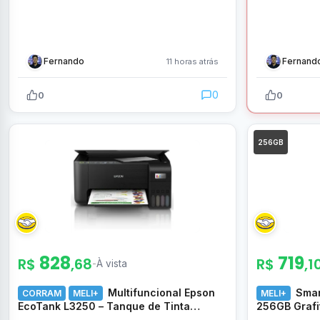
Fernando
Fernand
11 horas atrás
0
0
0
256GB
828
719
R$
,68
R$
,1
-
À vista
Multifuncional Epson
Smar
CORRAM
MELI+
MELI+
EcoTank L3250 – Tanque de Tinta
256GB Grafi
Colorida, Wi-Fi Direct, USB, Bivolt
8GB Boost) 