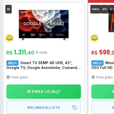
4K
144Hz
IPS
G-
1.311
599
R$
,40
R$
,
-
À vista
Smart TV SEMP 4K UHD, 43“,
Moni
MELI+
MELI+
Google TV, Google Assistente, Comando
G50 Full HD
por Voz, GoogleCast Integrado, Design
HDMI Displa
Sem Bordas, Dolby Audio – 43S62
Frete grátis
Frete grátis
IR PARA LOJA
MELIMAISALLSITE