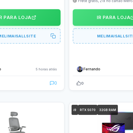
DTS Virtual X, Compatibilida
Frete grátis, 21x no cartão Me
Google Home – 55A6NV
IR PARA LOJA
IR PARA LOJA
MELIMAISALLSITE
MELIMAISALLSIT
o
Fernando
5 horas atrás
0
0
i9
RTX 5070
32GB RAM