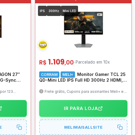
IPS
300Hz
Mini LED
1.109
R$
,00
-
Parcelado em 10x
AGON 27″
Monitor Gamer TCL 25
CORRAM
MELI+
 G-Sync
QD-Mini LED IPS Full HD 300Hz 2 HDMI,
DP, P3, Bivolt – 25G64
 por 123
Frete grátis, Cupons para assinantes Meli+ e
quem resgatou, utilize os 2
IR PARA LOJA
E
MELIMAISALLSITE