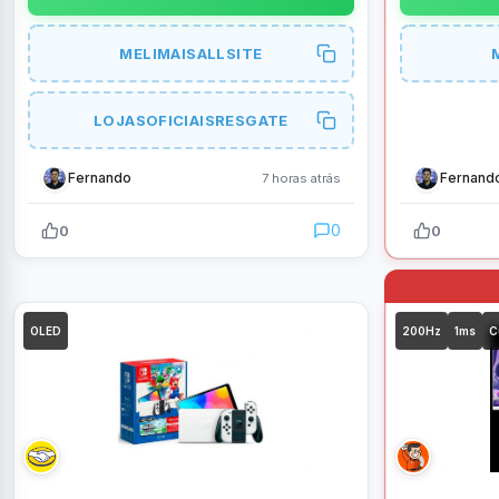
MELIMAISALLSITE
LOJASOFICIAISRESGATE
Fernando
Fernand
7 horas atrás
0
0
0
OLED
200Hz
1ms
C