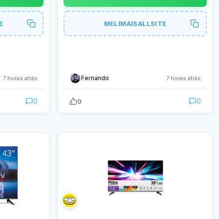
E
MELIMAISALLSITE
Fernando
7 horas atrás
7 horas atrás
0
0
0