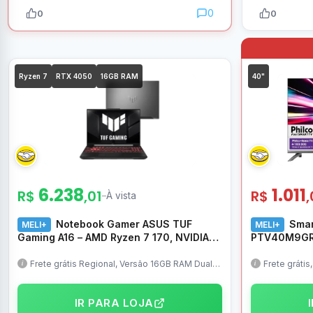
0
0
0
Ryzen 7
RTX 4050
16GB RAM
40"
6.238
1.011
R$
,01
R$
–
À vista
Notebook Gamer ASUS TUF
Smar
MELI+
MELI+
Gaming A16 – AMD Ryzen 7 170, NVIDIA
PTV40M9GR
RTX 4050, 16GB RAM 512GB SSD Linux
Operacional
16″ LED IPS FHD 144Hz – FA607NUQ-
Processador
Frete grátis Regional, Versão 16GB RAM Dual,
Frete grátis
Ryzen 7-170 = Ryzen 7-7735HS, exatamente
Pix
RL167
HDMI
o mesmo, com outro nome
IR PARA LOJA