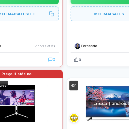
MELIMAISALLSITE
MELIMAISALLSIT
o
Fernando
7 horas atrás
0
0
urvo
43"