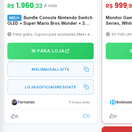
1.960
999
R$
,33
R$
,
-
À vista
Bundle Console Nintendo Switch
Monitor Gam
MELI+
OLED + Super Mario Bros Wonder + 3
Series, Whit
Meses de Nintendo Switch Online
Full HD, VA,
HDMI/DP, SF
Frete grátis, Cupons para assinantes Meli+ e
30' FHD Ultr
quem resgatou, utilize os 2
IR PARA LOJA
MELIMAISALLSITE
LOJASOFICIAISRESGATE
Fernando
Boletado
11 horas atrás
0
0
0