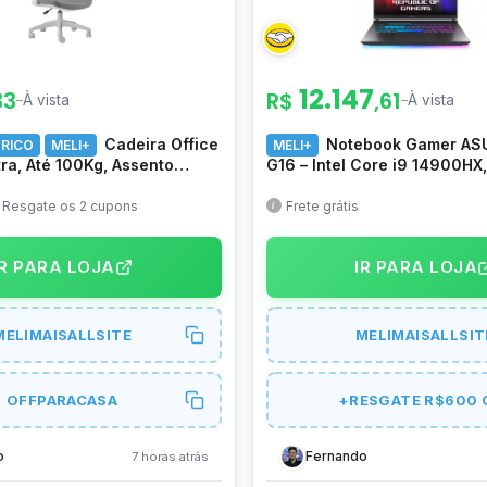
12.147
33
R$
,61
–
À vista
–
À vista
Cadeira Office
Notebook Gamer ASU
ÓRICO
MELI+
MELI+
ra, Até 100Kg, Assento
G16 – Intel Core i9 14900HX
ma D45, Classe 4, Encosto
5070 115W, 32GB RAM, 1TB 
m Nylon e Fibra de Vidro,
WINDOWS 11 Home, Tela 16″ 
s, Resgate os 2 cupons
Frete grátis
240Hz 3ms LED, Cinza – G6
S5001W
IR PARA LOJA
IR PARA LOJA
MELIMAISALLSITE
MELIMAISALLSIT
OFFPARACASA
+RESGATE R$600 
o
Fernando
7 horas atrás