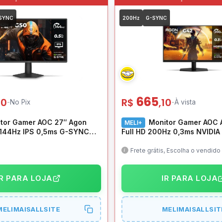
SYNC
200Hz
G-SYNC
665
20
R$
,10
-
No Pix
-
À vista
tor Gamer AOC 27″ Agon
Monitor Gamer AOC 
MELI+
 144Hz IPS 0,5ms G-SYNC
Full HD 200Hz 0,3ms NVIDIA
yPort – 27G50F/57
Preto – 27G42HE/57
Frete grátis, Escolha o vendido
Comprou + Pix
IR PARA LOJA
IR PARA LOJA
MELIMAISALLSITE
MELIMAISALLSIT