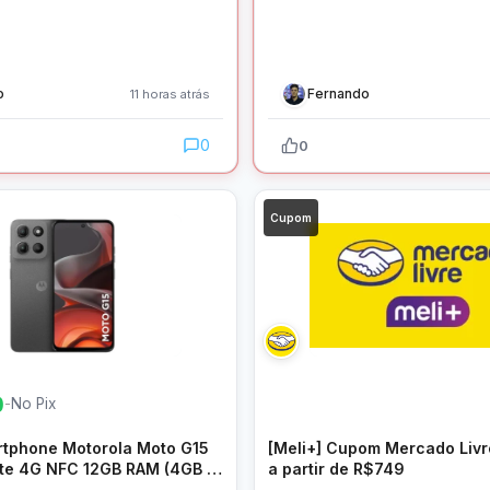
o
Fernando
11 horas atrás
0
0
Cupom
0
-
No Pix
tphone Motorola Moto G15
[Meli+] Cupom Mercado Livr
te 4G NFC 12GB RAM (4GB +
a partir de R$749
6,7″ Câm. Dupla Selfie 8MP