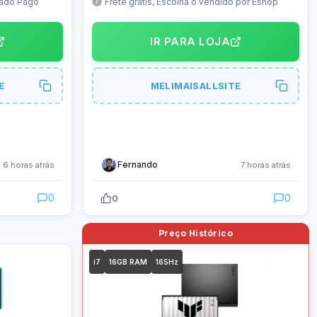
de Alexa e
HDR10, sRGB 99% – 24GS60F-B
rcado Pago
Frete grátis, Escolha o vendido por Eshop
IR PARA LOJA
E
MELIMAISALLSITE
Fernando
6 horas atrás
7 horas atrás
0
0
0
i7
16GB RAM
165Hz