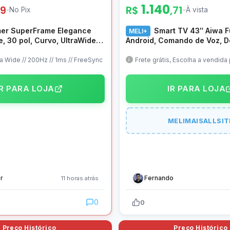
1.140
99
R$
,71
-
No Pix
-
À vista
er SuperFrame Elegance
Smart TV 43″ Aiwa F
MELI+
e, 30 pol, Curvo, UltraWide,
Android, Comando de Voz, D
 1ms, 200Hz, FreeSync,
HDR10, Borda Ultrafina – A
EF-3015
02-A
a Wide // 200Hz // 1ms // FreeSync
Frete grátis, Escolha a vendid
Fácil
IR PARA LOJA
IR PARA LOJA
MELIMAISALLSIT
r
Fernando
11 horas atrás
0
0