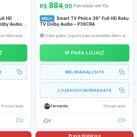
884
R$
,90
-
Parcelado em 10x
ull HD
Smart TV Philco 39″ Full HD Roku
MELI+
olby Audio,
TV Dolby Audio – P39CRA
WS-TV-43-BL-
a por Mercado
Frete grátis, Cupons para assinantes Meli+ e
quem resgatou, utilize os 2
IR PARA LOJA
E
MELIMAISALLSITE
LOJASOFICIAISRESGATE
Fernando
11 horas atrás
11 horas atrás
0
0
0