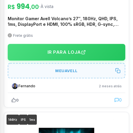
994
R$
,00
-
À vista
Monitor Gamer Avell Volcano’s 27″, 180Hz, QHD, IPS,
1ms, DisplayPort e HDMI, 100% sRGB, HDR, G-sync,
FreeSync, Preto – PR003028
Frete grátis
IR PARA LOJA
MEUAVELL
Fernando
2 meses atrás
0
0
144Hz
IPS
1ms