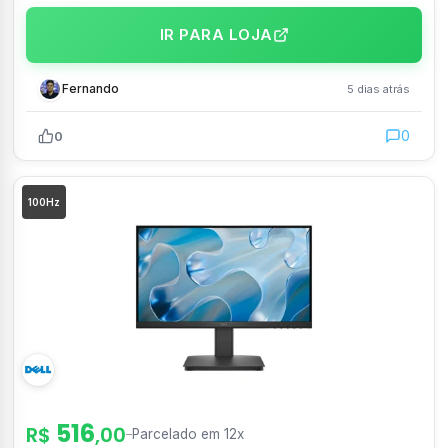
IR PARA LOJA
Fernando
5 dias atrás
0
0
100Hz
516
R$
,00
–
Parcelado em 12x