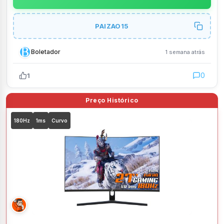
PAIZAO15
Boletador
1 semana atrás
0
1
180Hz
1ms
Curvo