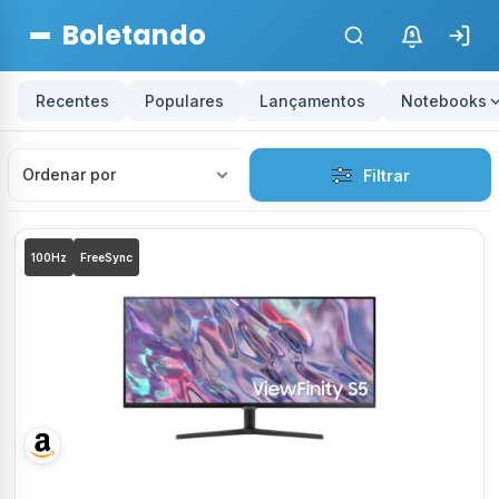
Boletando
$
Recentes
Populares
Lançamentos
Notebooks
Ordenar por
Filtrar
M
100Hz
FreeSync
o
n
i
t
o
r
e