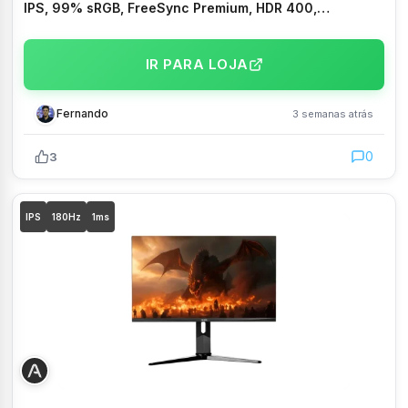
IPS, 99% sRGB, FreeSync Premium, HDR 400,
DisplayPort e HDMI, Preto – PG27QFT1B
IR PARA LOJA
Fernando
3 semanas atrás
0
3
IPS
180Hz
1ms