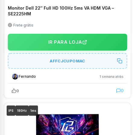
Monitor Dell 22″ Full HD 100Hz 5ms VA HDM VGA –
SE2225HM
Frete grátis
IR PARA LOJA
AFFCJCUPOMAC
Fernando
1 semana atrás
0
0
IPS
180Hz
1ms