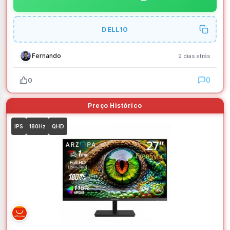
DELL10
Fernando
2 dias atrás
0
0
IPS
180Hz
QHD