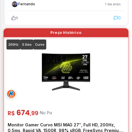
Fernando
1 dia atrás
0
1
200Hz
0.5ms
Curvo
674
R$
,99
–
No Pix
Monitor Gamer Curvo MSI MAG 27″, Full HD, 200Hz,
0.5ms, Rapid VA, 1500R, 98% sRGB, FreeSync Premium,