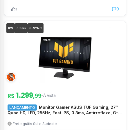
0
1
IPS
0.3ms
G-SYNC
1.299
R$
,99
–
À vista
Monitor Gamer ASUS TUF Gaming, 27″
LANÇAMENTO
Quad HD, LED, 255Hz, Fast IPS, 0.3ms, Antirreflexo, G-
Sync/FreeSync, 95% DCI-P3, HDMI/DP, Som integrado –
VG27AQME5F
Frete grátis Sul e Sudeste