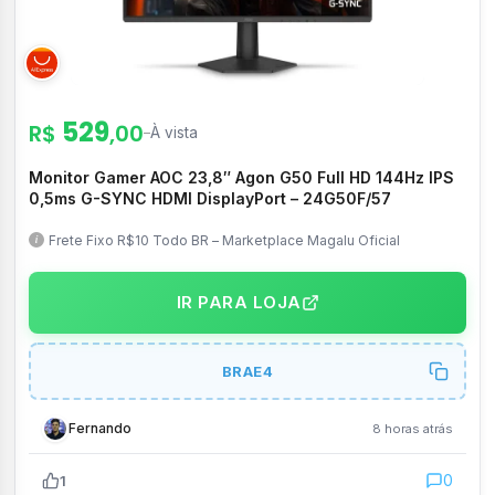
529
R$
,00
–
À vista
Monitor Gamer AOC 23,8″ Agon G50 Full HD 144Hz IPS
0,5ms G-SYNC HDMI DisplayPort – 24G50F/57
Frete Fixo R$10 Todo BR – Marketplace Magalu Oficial
IR PARA LOJA
BRAE4
Fernando
8 horas atrás
0
1