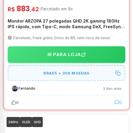
883
R$
,42
–
Parcelado em 9x
Monitor ARZOPA 27 polegadas QHD 2K gaming 180Hz
IPS rápido, com Tipo-C, modo Samsung DeX, FreeSync
– M1RC
Parcelado, Frete grátis, Envio do BR, sem risco de taxas
IR PARA LOJA
BRAE5 + 356 MOEDAS
Fernando
3 dias atrás
0
0
240Hz
OLED
QHD