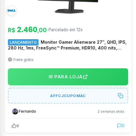
2.460
R$
,00
-
Parcelado em 12x
Monitor Gamer Alienware 27″, QHD, IPS,
LANÇAMENTO
280 Hz, 1ms, FreeSync™ Premium, HDR10, 400 nits,
93% DCI-P3, VESA – AW2726DL
Frete grátis
IR PARA LOJA
AFFCJCUPOMAC
Fernando
2 semanas atrás
0
0