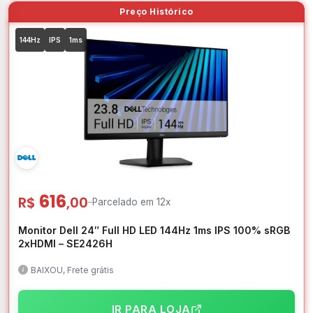
144Hz
IPS
1ms
616
R$
,00
–
Parcelado em 12x
Monitor Dell 24″ Full HD LED 144Hz 1ms IPS 100% sRGB
2xHDMI – SE2426H
BAIXOU, Frete grátis
IR PARA LOJA