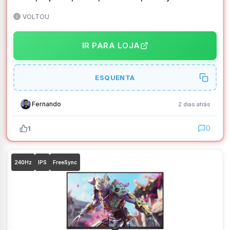
HDR Ready, Preto – 276CF E20
VOLTOU
IR PARA LOJA
ESQUENTA
Fernando
2 dias atrás
0
1
240Hz
IPS
FreeSync