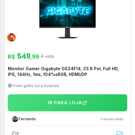
549
R$
,99
-
À vista
Monitor Gamer Gigabyte GS24F14, 23.8 Pol, Full HD,
IPS, 144Hz, 1ms, 104%sRGB, HDMI/DP
Frete grátis Sul e Sudeste
IR PARA LOJA
Fernando
3 meses atrás
0
0