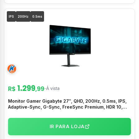
IPS
200Hz
0.5ms
1.299
R$
,99
–
À vista
Monitor Gamer Gigabyte 27″, QHD, 200Hz, 0.5ms, IPS,
Adaptive-Sync, G-Sync, FreeSync Premium, HDR 10,
USB-C, Altura Ajustável – G27Q2
IR PARA LOJA