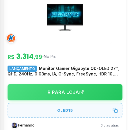
3.314
R$
,99
–
No Pix
Monitor Gamer Gigabyte QD-OLED 27″,
LANÇAMENTO
QHD, 240Hz, 0.03ms, IA, G-Sync, FreeSync, HDR 10,
USB-C, Altura Ajustável, Preto – GO27Q24
IR PARA LOJA
OLED15
Fernando
3 dias atrás