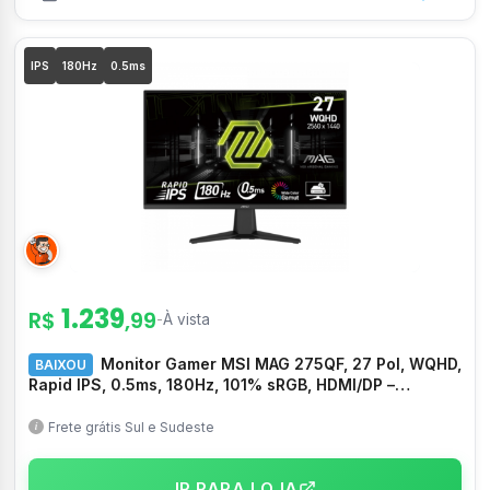
IPS
180Hz
0.5ms
1.239
R$
,99
-
À vista
Monitor Gamer MSI MAG 275QF, 27 Pol, WQHD,
BAIXOU
Rapid IPS, 0.5ms, 180Hz, 101% sRGB, HDMI/DP –
MAG275QF
Frete grátis Sul e Sudeste
IR PARA LOJA