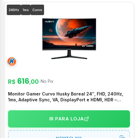
240Hz
1ms
Curvo
616
R$
,00
-
No Pix
Monitor Gamer Curvo Husky Boreal 24″, FHD, 240Hz,
1ms, Adaptive Sync, VA, DisplayPort e HDMI, HDR –
HMG00524PT
IR PARA LOJA
NEWTELA12