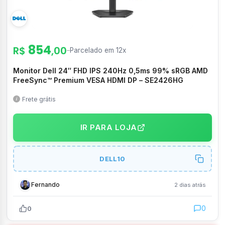
854
R$
,00
–
Parcelado em 12x
Monitor Dell 24″ FHD IPS 240Hz 0,5ms 99% sRGB AMD
FreeSync™ Premium VESA HDMI DP – SE2426HG
Frete grátis
IR PARA LOJA
DELL10
Fernando
2 dias atrás
0
0