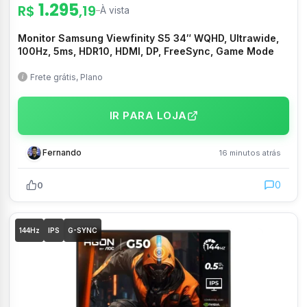
1.295
R$
,19
s
–
À vista
Monitor Samsung Viewfinity S5 34″ WQHD, Ultrawide,
100Hz, 5ms, HDR10, HDMI, DP, FreeSync, Game Mode
Frete grátis, Plano
IR PARA LOJA
Fernando
16 minutos atrás
0
0
144Hz
IPS
G-SYNC