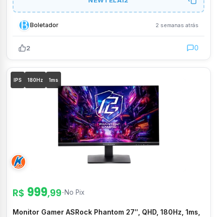
Boletador
2 semanas atrás
0
2
IPS
180Hz
1ms
999
R$
,99
-
No Pix
Monitor Gamer ASRock Phantom 27″, QHD, 180Hz, 1ms,