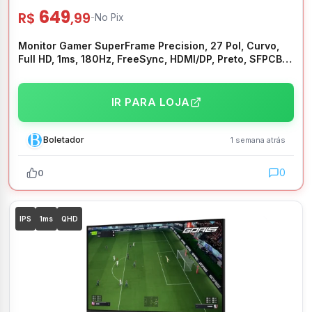
649
R$
,99
-
No Pix
Monitor Gamer SuperFrame Precision, 27 Pol, Curvo,
Full HD, 1ms, 180Hz, FreeSync, HDMI/DP, Preto, SFPCB-
27180-FHD
IR PARA LOJA
Boletador
1 semana atrás
0
0
IPS
1ms
QHD