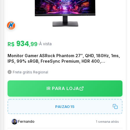
934
R$
,99
–
À vista
Monitor Gamer ASRock Phantom 27″, QHD, 180Hz, 1ms,
IPS, 99% sRGB, FreeSync Premium, HDR 400,
DisplayPort e HDMI, Preto – PG27QFT1B
Frete grátis Regional
IR PARA LOJA
PAIZAO15
Fernando
1 semana atrás