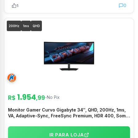
0
1
200Hz
1ms
QHD
1.954
R$
,99
–
No Pix
Monitor Gamer Curvo Gigabyte 34″, QHD, 200Hz, 1ms,
VA, Adaptive-Sync, FreeSync Premium, HDR 400, Som
Integrado, Preto – G34WQC2
IR PARA LOJA