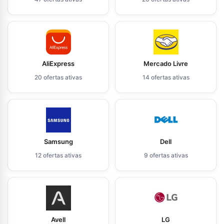
AliExpress
Mercado Livre
20 ofertas ativas
14 ofertas ativas
Samsung
Dell
12 ofertas ativas
9 ofertas ativas
Avell
LG