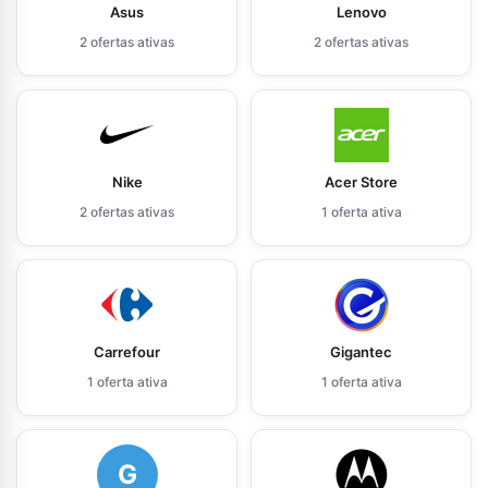
Asus
Lenovo
2 ofertas ativas
2 ofertas ativas
Nike
Acer Store
2 ofertas ativas
1 oferta ativa
Carrefour
Gigantec
1 oferta ativa
1 oferta ativa
G