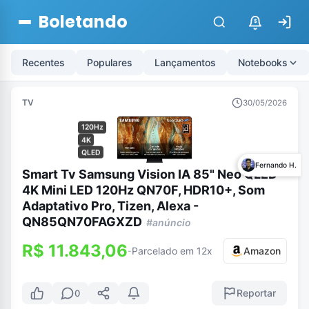
Boletando
$
Recentes
Populares
Lançamentos
Notebooks
TV
30/05/2026
120Hz
4K
QLED
Fernando H.
Smart Tv Samsung Vision IA 85" Neo QLED
4K Mini LED 120Hz QN70F, HDR10+, Som
Adaptativo Pro, Tizen, Alexa -
QN85QN70FAGXZD
#anúncio
R$ 11.843,06
Parcelado em 12x
Amazon
-
Reportar
0