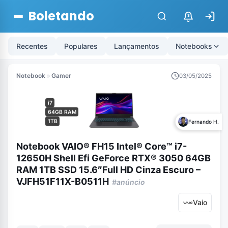
Boletando
$
Recentes
Populares
Lançamentos
Notebooks
Notebook
»
Gamer
03/05/2025
i7
64GB RAM
1TB
Fernando H.
Notebook VAIO® FH15 Intel® Core™ i7-
12650H Shell Efi GeForce RTX® 3050 64GB
RAM 1TB SSD 15.6″Full HD Cinza Escuro –
VJFH51F11X-B0511H
#anúncio
Vaio