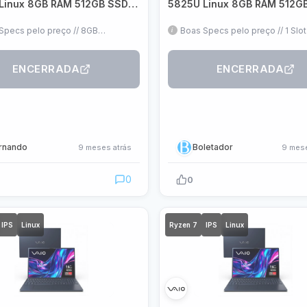
Linux 8GB RAM 512GB SSD
5825U Linux 8GB RAM 512G
 IPS WUXGA Antirreflexo
16″ FHD IPS WUXGA Antirrefl
F11X-B0321H
VJFE69F11X-B0321H
Specs pelo preço // 8GB
Boas Specs pelo preço // 1 Slo
vel + Slot livre // Linux, mas só
livre // Linux, mas só formatar
tar
ENCERRADA
ENCERRADA
rnando
Boletador
9 meses atrás
9 mese
0
0
IPS
Linux
Ryzen 7
IPS
Linux