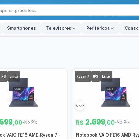
Smartphones
Televisores
Periféricos
Conso
IPS
Linux
Ryzen 7
IPS
Linux
.599
2.699
,00
R$
,00
-
No Pix
-
No Pix
ok VAIO FE16 AMD Ryzen 7-
Notebook VAIO FE16 AMD Ry