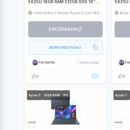
5625U 16GB RAM 512GB SSD 16″
5825U 
FHD IPS WUXGA Linux – Cinza
16″ FHD
Grafite – VJFE69F11X-B0711H
VJFE69
Frete Grátis // Versão Ryzen 5 com 16GB
Boas 
RAM Dual Channel // 16" IPS // Linux
Removí
(Pode formatar, mantendo a garantia) //
forma
Teclado ABNT2
ENCERRADA
BEMVINDOVAIO
Fernando
Fe
7 meses atrás
0
0
0
Ryzen 5
16GB RAM
IPS
Ryzen 7