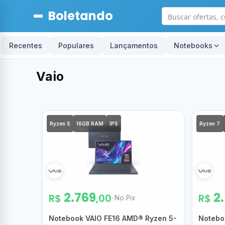
Boletando
Recentes
Populares
Lançamentos
Notebooks
Vaio
Ryzen 5
16GB RAM
IPS
Ryzen 7
2.769
2
R$
,00
R$
-
No Pix
Notebook VAIO FE16 AMD® Ryzen 5-
Notebo