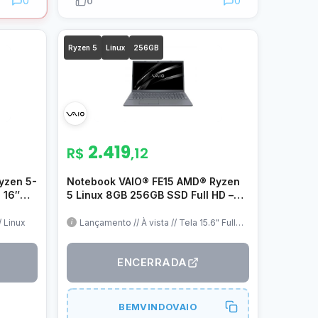
0
0
0
Ryzen 5
Linux
256GB
2.419
R$
,12
yzen 5-
Notebook VAIO® FE15 AMD® Ryzen
 16″
5 Linux 8GB 256GB SSD Full HD –
a
Prata Titânio
H
/ Linux
Lançamento // À vista // Tela 15.6" Full
HD // Ryzen 5 // 8GB RAM // 256GB SSD
// Teclado resiste à água // Frete Grátis
ENCERRADA
BEMVINDOVAIO