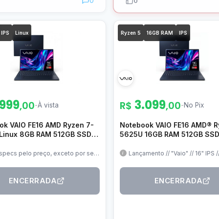
0
0
IPS
Linux
Ryzen 5
16GB RAM
IPS
.999
3.099
,00
R$
,00
-
À vista
-
No Pix
ok VAIO FE16 AMD Ryzen 7-
Notebook VAIO FE16 AMD® R
Linux 8GB RAM 512GB SSD
5625U 16GB RAM 512GB SSD
 IPS WUXGA Antirreflexo
FHD IPS WUXGA Linux – Cinz
F11X-B0321H
Grafite – VJFE69F11X-B0711
specs pelo preço, exceto por ser
Lançamento // "Vaio" // 16" IPS /
 e ter 8gb de ram, mas nada que
ormatação e mais 8gb não
vam
ENCERRADA
ENCERRADA