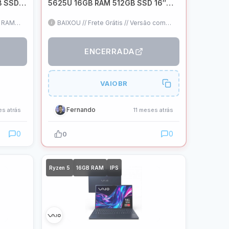
B SSD
5625U 16GB RAM 512GB SSD 16″
exo
FHD IPS WUXGA Linux – Cinza
Grafite – VJFE69F11X-B0711H
t RAM
BAIXOU // Frete Grátis // Versão com
16GB RAM Dual Channel // 16" IPS //
Linux (Pode formatar, mantendo a
garantia) // Teclado ABNT2
ENCERRADA
VAIOBR
Fernando
s atrás
11 meses atrás
0
0
0
Ryzen 5
16GB RAM
IPS