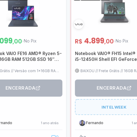
.099
4.899
,00
R$
,00
-
No Pix
-
No Pix
ok VAIO FE16 AMD® Ryzen 5-
Notebook VAIO® FH15 Intel®
16GB RAM 512GB SSD 16″
i5-12450H Shell EFI GeForc
S WUXGA Linux – Cinza
3050 16GB RAM 1TB SSD 15,6
 – VJFE69F11X-B0711H
HD LED WVA Cinza Escuro –
 Grátis // Versão com 1x16GB RAM
BAIXOU // Frete Grátis // 16GB R
ot vazio // 16" IPS // Linux (Pode
RTX 3050 4GB // i5-12450H // 
VJFH51F11X-B2111H
ar mantendo a garantia) //
ABNT2 Retroiluminado // Sem 
do ABNT2 // Garantia 1 ano
ENCERRADA
ENCERRADA
INTELWEEK
rnando
Fernando
1 ano atrás
1 a