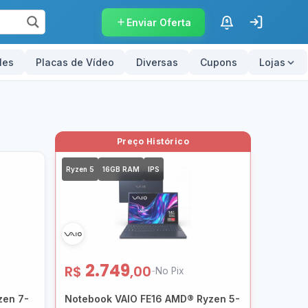
Enviar Oferta
$
les
Placas de Vídeo
Diversas
Cupons
Lojas
Ryzen 5
16GB RAM
IPS
2.749
R$
,00
-
No Pix
zen 7-
Notebook VAIO FE16 AMD® Ryzen 5-