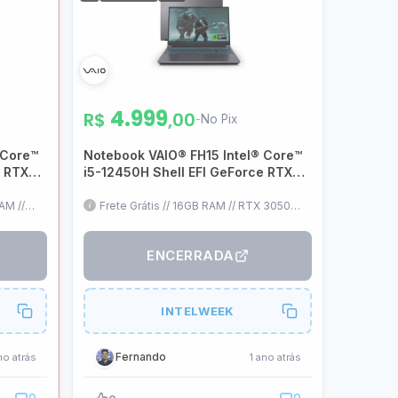
4.999
R$
,00
-
No Pix
 Core™
Notebook VAIO® FH15 Intel® Core™
e RTX®
i5-12450H Shell EFI GeForce RTX®
” Full
3050 16GB RAM 1TB SSD 15,6” Full
HD LED WVA Cinza Escuro –
AM //
Frete Grátis // 16GB RAM // RTX 3050
Teclado
4GB // i5-12450H // Teclado ABNT2
VJFH51F11X-B2111H
SO
Retroiluminado // Sem SO
ENCERRADA
INTELWEEK
Fernando
no atrás
1 ano atrás