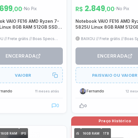
.699
2.849
,00
R$
,00
-
No Pix
-
No Pix
ok VAIO FE16 AMD Ryzen 7-
Notebook VAIO FE16 AMD Ry
Linux 8GB RAM 512GB SSD
5825U Linux 8GB RAM 512G
 IPS WUXGA Antirreflexo
16″ FHD IPS WUXGA Antirrefl
F11X-B0321H
VJFE69F11X-B0321H
U // Frete grátis // Boas Specs
BAIXOU // Frete grátis // Boas 
reço // 1 Slot RAM livre // Linux,
pelo preço, exceto por ser Linu
ó formatar
8GB de RAM, mas nada que um
formatação e mais 8GB não re
ENCERRADA
ENCERRADA
VAIOBR
PAISVAIO OU VAIOBR
rnando
Fernando
11 meses atrás
12 mes
0
0
16GB RAM
IPS
i5
16GB RAM
1TB