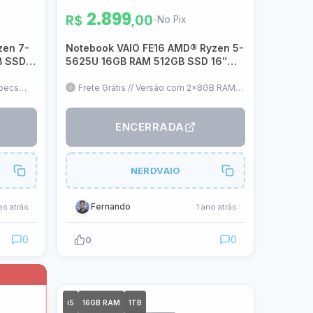
2.899
R$
,00
-
No Pix
zen 7-
Notebook VAIO FE16 AMD® Ryzen 5-
B SSD
5625U 16GB RAM 512GB SSD 16″
exo
FHD IPS WUXGA Linux – Cinza
Grafite – VJFE69F11X-B0711H
Specs
Frete Grátis // Versão com 2x8GB RAM //
x e ter
16" IPS // Linux (Pode formatar
a
mantendo a garantia) // Teclado ABNT2
solvam
ENCERRADA
NERDVAIO
Fernando
es atrás
1 ano atrás
0
0
0
i5
16GB RAM
1TB