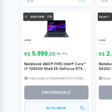
0
0
0
i7
64GB RAM
1TB
Ryzen 7
5.999
2
R$
,00
R$
-
No Pix
Notebook VAIO® FH15 Intel® Core™
Notebo
i7-12650H Shell Efi GeForce RTX®
5825U 
3050 64GB RAM 1TB SSD 15.6″Full
16″ FHD
HD Cinza Escuro – VJFH51F11X-
VJFE69
Frete Grátis // 64GB RAM // RTX 3050
Boas 
6GB // i7-12650H // Teclado ABNT2
linux
B0511H
Retroiluminado // Sem SO
uma f
resol
ENCERRADA
INTELWEEK