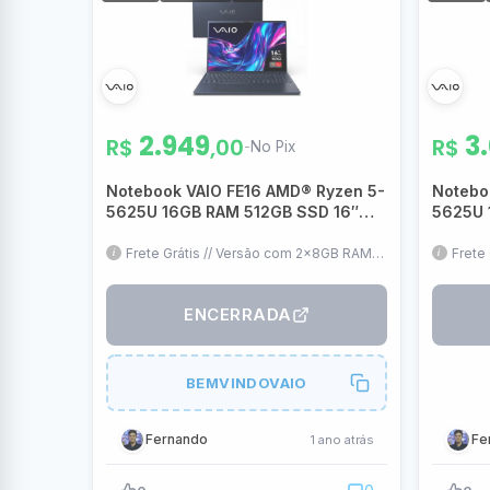
2.949
3
R$
,00
R$
-
No Pix
Notebook VAIO FE16 AMD® Ryzen 5-
Notebo
5625U 16GB RAM 512GB SSD 16″
5625U 
FHD IPS WUXGA Linux – Cinza
FHD IP
Grafite – VJFE69F11X-B0711H
Grafite
Frete Grátis // Versão com 2x8GB RAM //
Frete
16" IPS // Linux (Pode formatar
e 1 sl
mantendo a garantia) // Teclado ABNT2
format
Tecla
ENCERRADA
BEMVINDOVAIO
Fernando
Fe
1 ano atrás