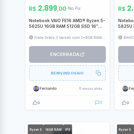
2.899
2
R$
,00
R$
-
No Pix
Notebook VAIO FE16 AMD® Ryzen 5-
Notebo
5625U 16GB RAM 512GB SSD 16″
5825U 
FHD IPS WUXGA Linux – Cinza
16″ FHD
Grafite – VJFE69F11X-B0711H
VJFE69
Frete Grátis // Versão com 2x8GB RAM //
BAIXO
16" IPS // Linux (Pode formatar,
pelo p
mantendo a garantia) // Teclado ABNT2
mas s
ENCERRADA
BEMVINDOVAIO
Fernando
Fe
11 meses atrás
0
0
0
Ryzen 5
16GB RAM
IPS
Ryzen 5