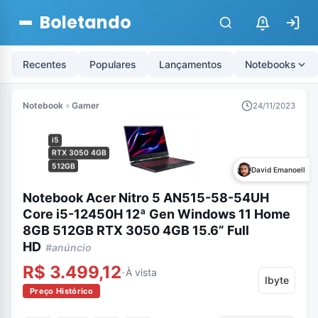
Boletando
$
Recentes
Populares
Lançamentos
Notebooks
Notebook
»
Gamer
24/11/2023
i5
RTX 3050 4GB
512GB
David Emanoell
Notebook Acer Nitro 5 AN515-58-54UH
Core i5-12450H 12ª Gen Windows 11 Home
8GB 512GB RTX 3050 4GB 15.6” Full
HD
#anúncio
R$ 3.499,12
À vista
-
Ibyte
Preço Histórico