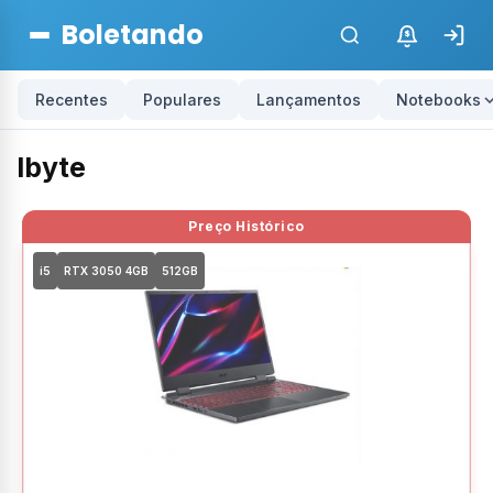
Boletando
$
Recentes
Populares
Lançamentos
Notebooks
Ibyte
i5
RTX 3050 4GB
512GB