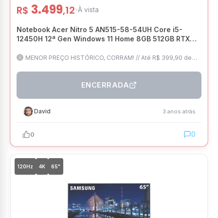
3.499
R$
,12
-
À vista
Notebook Acer Nitro 5 AN515-58-54UH Core i5-
12450H 12ª Gen Windows 11 Home 8GB 512GB RTX
3050 4GB 15.6” Full HD
MENOR PREÇO HISTÓRICO, CORRAM! // Até R$ 399,90 de
cashback no site // Versão com Windows 11
ENCERRADA
David
3 anos atrás
0
0
120Hz
4K
65"