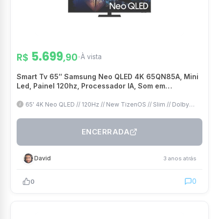
5.699
R$
,90
-
À vista
Smart Tv 65″ Samsung Neo QLED 4K 65QN85A, Mini
Led, Painel 120hz, Processador IA, Som em
Movimento, Tela sem limites, Design slim
65' 4K Neo QLED // 120Hz // New TizenOS // Slim // Dolby
Digital // Novo Controle SolarCell
ENCERRADA
David
3 anos atrás
0
0