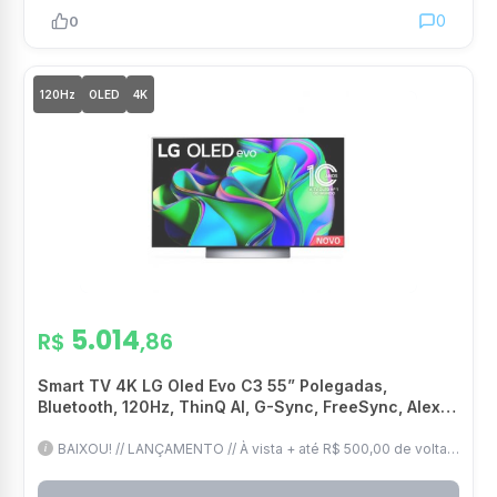
0
0
120Hz
OLED
4K
5.014
R$
,86
Smart TV 4K LG Oled Evo C3 55” Polegadas,
Bluetooth, 120Hz, ThinQ AI, G-Sync, FreeSync, Alexa
e Wi-Fi – OLED55C3PSA
BAIXOU! // LANÇAMENTO // À vista + até R$ 500,00 de volta //
IA upscaling // Dolby Vision // HDR10