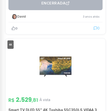
ENCERRADA
David
3 anos atrás
0
0
4K
2.529
R$
,81
-
À vista
Smart TV DLED 55” 4K Toshiba 55C350LS VIDAA 3