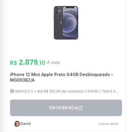
2.879
R$
,10
-
À vista
iPhone 12 Mini Apple Preto 64GB Desbloqueado –
MGDX3BZ/A
BAIXOU! // + até R$ 159,95 de cashback // 64GB // Tela 5.4
Super Retina XDR
ENCERRADA
David
3 anos atrás