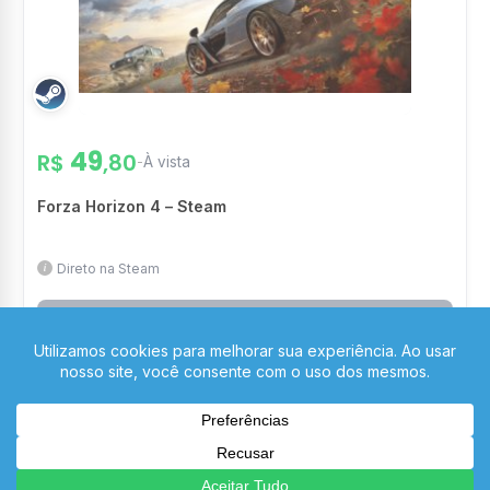
49
R$
,80
-
À vista
Forza Horizon 4 – Steam
Direto na Steam
ENCERRADA
Boletador
2 anos atrás
0
0