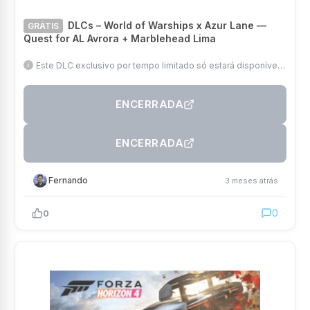
DLCs – World of Warships x Azur Lane —
GRÁTIS
Quest for AL Avrora + Marblehead Lima
Este DLC exclusivo por tempo limitado só estará disponível
até 18 de junho de 2026
ENCERRADA
ENCERRADA
Fernando
3 meses atrás
0
0