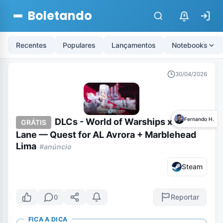
Boletando
$
Recentes
Populares
Lançamentos
Notebooks
30/04/2026
Fernando H.
DLCs - World of Warships x Azur
GRÁTIS
Lane — Quest for AL Avrora + Marblehead
Lima
#anúncio
Steam
Reportar
0
FICA A DICA