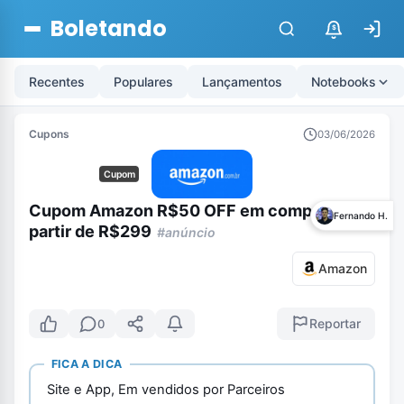
Boletando
$
Recentes
Populares
Lançamentos
Notebooks
Cupons
03/06/2026
Cupom
Cupom Amazon R$50 OFF em compras a
Fernando H.
partir de R$299
#anúncio
Amazon
Reportar
0
FICA A DICA
Site e App, Em vendidos por Parceiros