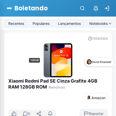
Boletando
$
Recentes
Populares
Lançamentos
Notebooks
11/04/2024
128GB
David Emanoell
Xiaomi Redmi Pad SE Cinza Grafite 4GB
RAM 128GB ROM
#anúncio
Amazon
Reportar
0