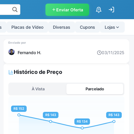
Enviar Oferta
$
s
Placas de Vídeo
Diversas
Cupons
Lojas
Fernando H.
03/11/2025
Histórico de Preço
À Vista
Parcelado