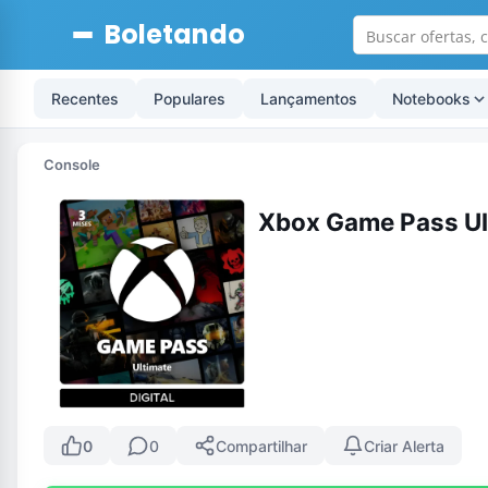
Boletando
Recentes
Populares
Lançamentos
Notebooks
Console
Xbox Game Pass Ult
0
0
Compartilhar
Criar Alerta