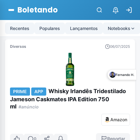
Boletando
$
Recentes
Populares
Lançamentos
Notebooks
Diversos
06/07/2025
Fernando H.
Whisky Irlandês Tridestilado
PRIME
APP
Jameson Caskmates IPA Edition 750
ml
#anúncio
Amazon
Reportar
0