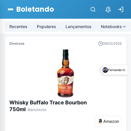
Boletando
$
Recentes
Populares
Lançamentos
Notebooks
Diversos
09/02/2026
Fernando H.
Whisky Buffalo Trace Bourbon
750ml
#anúncio
Amazon