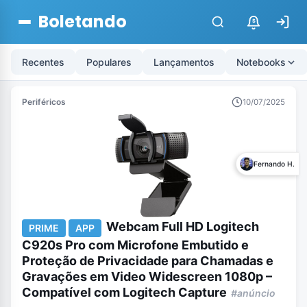
Boletando
$
Recentes
Populares
Lançamentos
Notebooks
Periféricos
10/07/2025
Fernando H.
Webcam Full HD Logitech
PRIME
APP
C920s Pro com Microfone Embutido e
Proteção de Privacidade para Chamadas e
Gravações em Video Widescreen 1080p –
Compatível com Logitech Capture
#anúncio