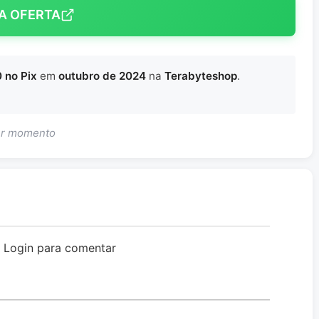
A OFERTA
 no Pix
em
outubro de 2024
na
Terabyteshop
.
uer momento
o Login para comentar