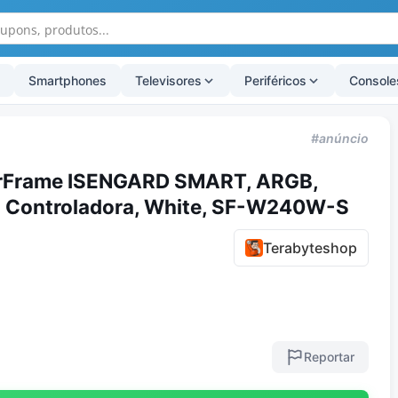
Smartphones
Televisores
Periféricos
Console
#anúncio
erFrame ISENGARD SMART, ARGB,
 Controladora, White, SF-W240W-S
Terabyteshop
Reportar