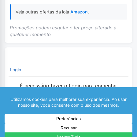
Veja outras ofertas da loja
Amazon
.
Promoções podem esgotar e ter preço alterado a
qualquer momento
Login
É necessário fazer o Login para comentar
0
COMENTÁRIOS