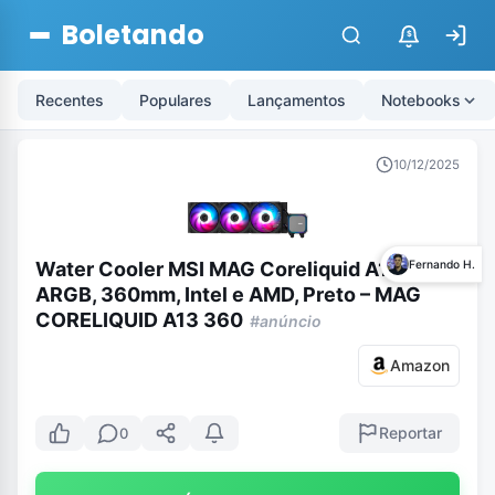
Boletando
$
Recentes
Populares
Lançamentos
Notebooks
10/12/2025
Water Cooler MSI MAG Coreliquid A13,
Fernando H.
ARGB, 360mm, Intel e AMD, Preto – MAG
CORELIQUID A13 360
#anúncio
Amazon
Reportar
0