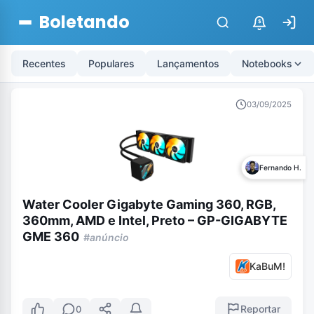
Boletando
$
Recentes
Populares
Lançamentos
Notebooks
03/09/2025
Fernando H.
Water Cooler Gigabyte Gaming 360, RGB,
360mm, AMD e Intel, Preto – GP-GIGABYTE
GME 360
#anúncio
KaBuM!
Reportar
0