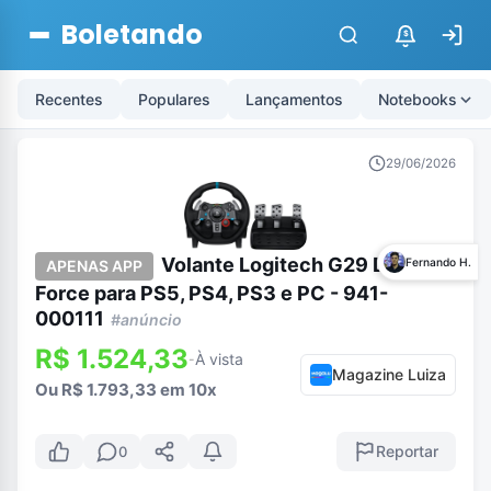
Boletando
$
Recentes
Populares
Lançamentos
Notebooks
29/06/2026
Volante Logitech G29 Driving
Fernando H.
APENAS APP
Force para PS5, PS4, PS3 e PC - 941-
000111
#anúncio
R$ 1.524,33
À vista
-
Magazine Luiza
Ou R$ 1.793,33 em 10x
Reportar
0