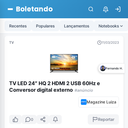
Boletando
$
Recentes
Populares
Lançamentos
Notebooks
TV
11/03/2023
Fernando H.
TV LED 24″ HQ 2 HDMI 2 USB 60Hz e
Conversor digital externo
#anúncio
Magazine Luiza
Reportar
0