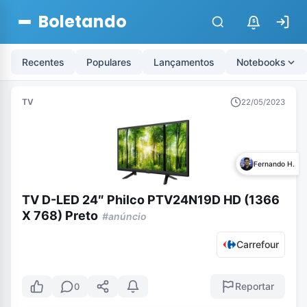
Boletando
$
Recentes
Populares
Lançamentos
Notebooks
TV
22/05/2023
Fernando H.
TV D-LED 24″ Philco PTV24N19D HD (1366
X 768) Preto
#anúncio
Carrefour
Reportar
0