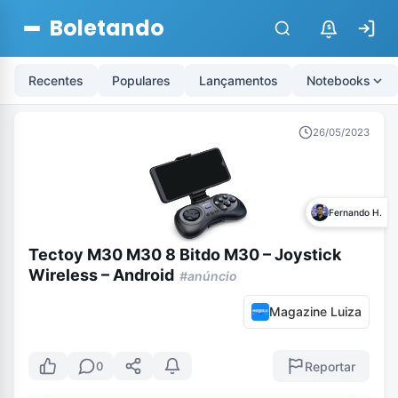
Boletando
$
Recentes
Populares
Lançamentos
Notebooks
26/05/2023
Fernando H.
Tectoy M30 M30 8 Bitdo M30 – Joystick
Wireless – Android
#anúncio
Magazine Luiza
Reportar
0