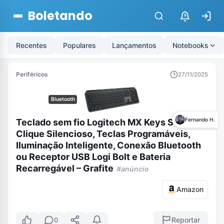
Boletando
$
Recentes
Populares
Lançamentos
Notebooks
Periféricos
27/11/2025
Bluetooth
Fernando H.
Teclado sem fio Logitech MX Keys S com
Clique Silencioso, Teclas Programáveis,
Iluminação Inteligente, Conexão Bluetooth
ou Receptor USB Logi Bolt e Bateria
Recarregável – Grafite
#anúncio
Amazon
Reportar
0