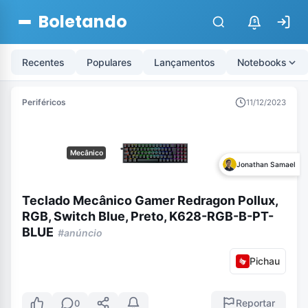
Boletando
$
Recentes
Populares
Lançamentos
Notebooks
Periféricos
11/12/2023
Mecânico
Jonathan Samael
Teclado Mecânico Gamer Redragon Pollux,
RGB, Switch Blue, Preto, K628-RGB-B-PT-
BLUE
#anúncio
Pichau
Reportar
0