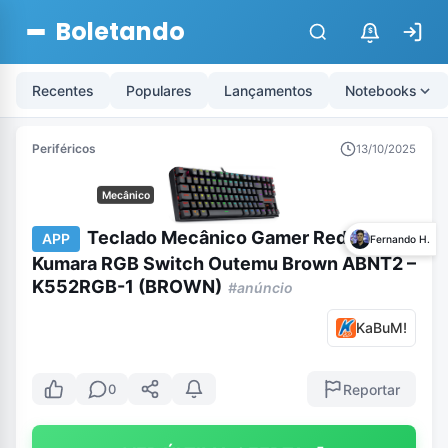
Boletando
$
Recentes
Populares
Lançamentos
Notebooks
Periféricos
13/10/2025
Mecânico
Teclado Mecânico Gamer Redragon
APP
Fernando H.
Kumara RGB Switch Outemu Brown ABNT2 –
K552RGB-1 (BROWN)
#anúncio
KaBuM!
Reportar
0