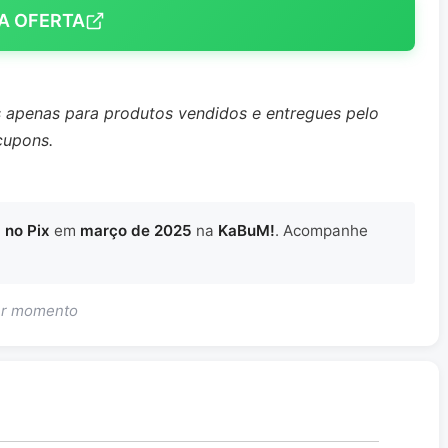
A OFERTA
s apenas para produtos vendidos e entregues pelo
cupons.
 no Pix
em
março de 2025
na
KaBuM!
. Acompanhe
uer momento