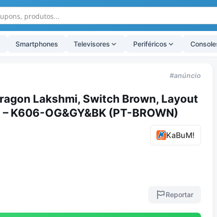
Smartphones
Televisores
Periféricos
Console
#anúncio
ragon Lakshmi, Switch Brown, Layout
to – K606-OG&GY&BK (PT-BROWN)
KaBuM!
Reportar