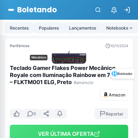
Boletando
$
Recentes
Populares
Lançamentos
Notebooks
Periféricos
10/11/2024
Mecânico
Teclado Gamer Flakes Power Mecânico
Royale com Iluminação Rainbow em 7 cores
Boletador
– FLKTM001 ELG, Preto
#anúncio
Amazon
Reportar
0
VER ÚLTIMA OFERTA