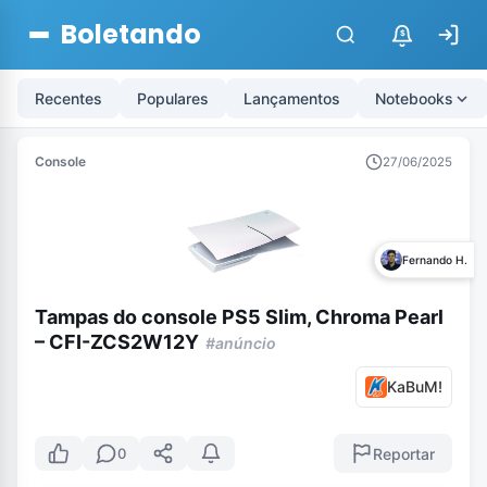
Boletando
$
Recentes
Populares
Lançamentos
Notebooks
Console
27/06/2025
Fernando H.
Tampas do console PS5 Slim, Chroma Pearl
– CFI-ZCS2W12Y
#anúncio
KaBuM!
Reportar
0