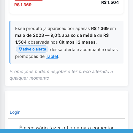
R$ 1.504
R$ 1.369
Esse produto já apareceu por apenas
R$ 1.369
em
maio de 2023
—
9,0% abaixo da média
de
R$
1.504
observada nos
últimos 12 meses
.
ative o alerta
dessa oferta e acompanhe outras
promoções de
Tablet
.
Promoções podem esgotar e ter preço alterado a
qualquer momento
Login
É necessário fazer o Login para comentar