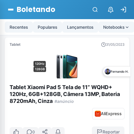
Boletando
$
Recentes
Populares
Lançamentos
Notebooks
Tablet
31/05/2023
120Hz
128GB
Fernando H.
Tablet Xiaomi Pad 5 Tela de 11” WQHD+
120Hz, 6GB+128GB, Câmera 13MP, Bateria
8720mAh, Cinza
#anúncio
AliExpress
Reportar
0