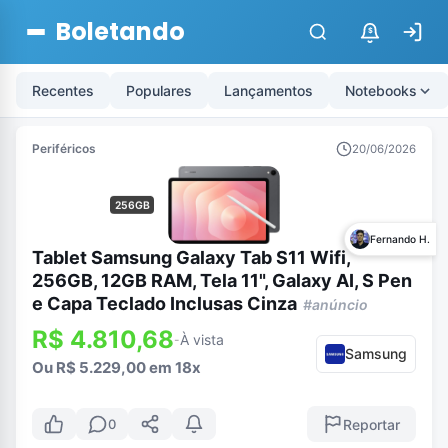
Boletando
$
Recentes
Populares
Lançamentos
Notebooks
Periféricos
20/06/2026
256GB
Fernando H.
Tablet Samsung Galaxy Tab S11 Wifi,
256GB, 12GB RAM, Tela 11", Galaxy AI, S Pen
e Capa Teclado Inclusas Cinza
#anúncio
R$ 4.810,68
À vista
-
Samsung
Ou R$ 5.229,00 em 18x
Reportar
0