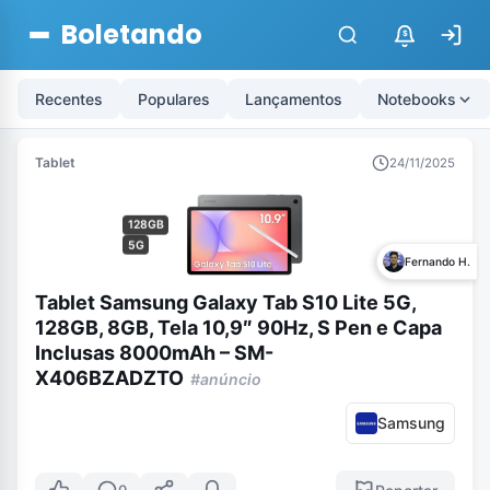
Boletando
$
Recentes
Populares
Lançamentos
Notebooks
Tablet
24/11/2025
128GB
5G
Fernando H.
Tablet Samsung Galaxy Tab S10 Lite 5G,
128GB, 8GB, Tela 10,9″ 90Hz, S Pen e Capa
Inclusas 8000mAh – SM-
X406BZADZTO
#anúncio
Samsung