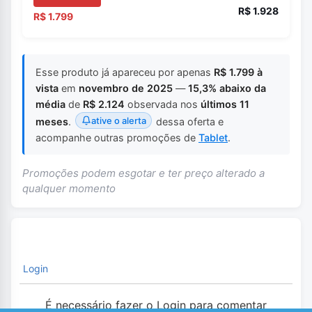
R$ 1.928
R$ 1.799
Esse produto já apareceu por apenas
R$ 1.799 à
vista
em
novembro de 2025
—
15,3% abaixo da
média
de
R$ 2.124
observada nos
últimos 11
ative o alerta
meses
.
dessa oferta e
acompanhe outras promoções de
Tablet
.
Promoções podem esgotar e ter preço alterado a
qualquer momento
Login
É necessário fazer o Login para comentar