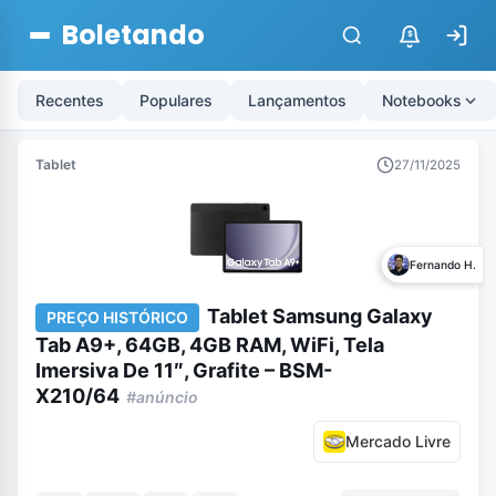
Boletando
$
Recentes
Populares
Lançamentos
Notebooks
Tablet
27/11/2025
Fernando H.
Tablet Samsung Galaxy
PREÇO HISTÓRICO
Tab A9+, 64GB, 4GB RAM, WiFi, Tela
Imersiva De 11″, Grafite – BSM-
X210/64
#anúncio
Mercado Livre