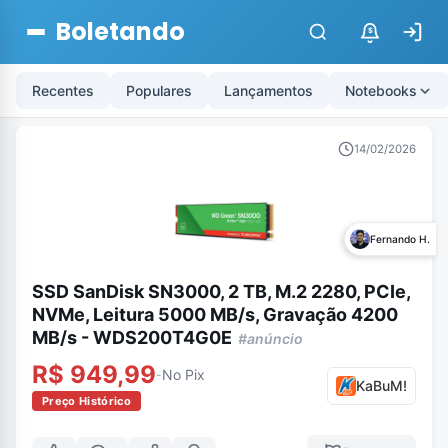
Boletando
$
Recentes
Populares
Lançamentos
Notebooks
14/02/2026
Fernando H.
SSD SanDisk SN3000, 2 TB, M.2 2280, PCIe,
NVMe, Leitura 5000 MB/s, Gravação 4200
MB/s - WDS200T4G0E
#anúncio
R$ 949,99
No Pix
-
KaBuM!
Preço Histórico