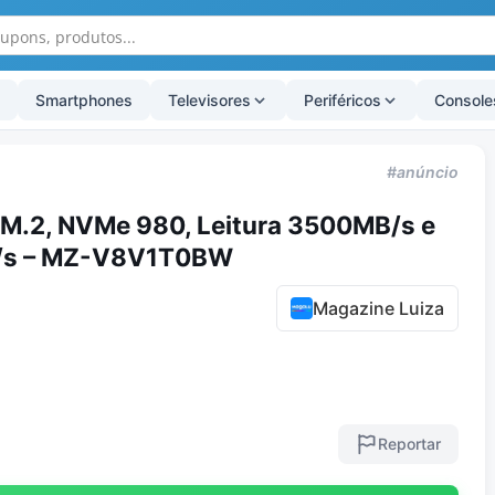
Smartphones
Televisores
Periféricos
Console
#anúncio
M.2, NVMe 980, Leitura 3500MB/s e
/s – MZ-V8V1T0BW
Magazine Luiza
Reportar