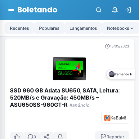
Boletando
$
Recentes
Populares
Lançamentos
Notebooks
18/05/2023
Fernando H.
SSD 960 GB Adata SU650, SATA, Leitura:
520MB/s e Gravação: 450MB/s –
ASU650SS-960GT-R
#anúncio
KaBuM!
Reportar
0