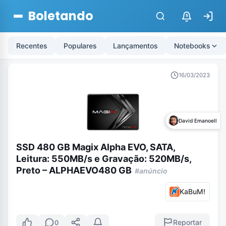
Boletando
$
Recentes
Populares
Lançamentos
Notebooks
16/03/2023
David Emanoell
SSD 480 GB Magix Alpha EVO, SATA,
Leitura: 550MB/s e Gravação: 520MB/s,
Preto – ALPHAEVO480 GB
#anúncio
KaBuM!
Reportar
0