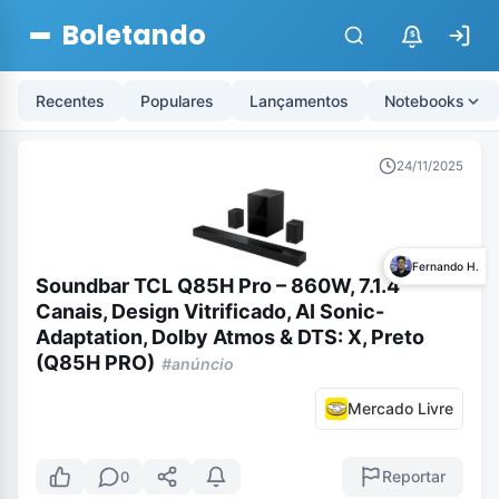
Boletando
$
Recentes
Populares
Lançamentos
Notebooks
24/11/2025
Fernando H.
Soundbar TCL Q85H Pro – 860W, 7.1.4
Canais, Design Vitrificado, AI Sonic-
Adaptation, Dolby Atmos & DTS: X, Preto
(Q85H PRO)
#anúncio
Mercado Livre
Reportar
0