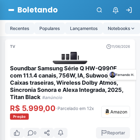
Boletando
$
Recentes
Populares
Lançamentos
Notebooks
TV
11/06/2026
Soundbar Samsung Série Q HW-Q990F,
com 11.1.4 canais, 756W, IA, Subwoofer e
Fernando H.
Caixas traseiras, Wireless Dolby Atmos,
Sincronia Sonora e Alexa Integrada, 2025,
Titan Black
#anúncio
R$ 5.999,00
Parcelado em 12x
-
Amazon
Preção
Reportar
0