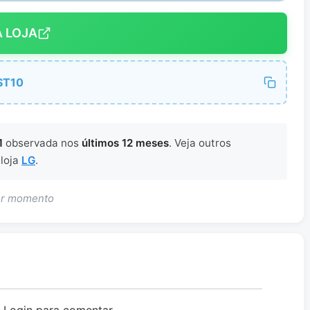
A LOJA
ST10
1
observada nos
últimos 12 meses
. Veja outros
 loja
LG
.
uer momento