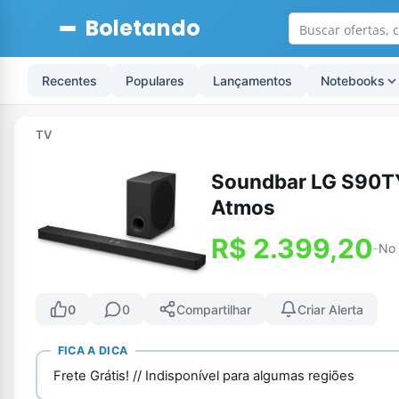
Boletando
Recentes
Populares
Lançamentos
Notebooks
TV
Soundbar LG S90TY
Atmos
R$ 2.399,20
No 
-
0
0
Compartilhar
Criar Alerta
FICA A DICA
Frete Grátis! // Indisponível para algumas regiões