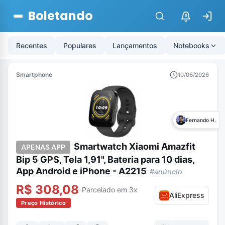
Boletando
$
Recentes
Populares
Lançamentos
Notebooks
Smartphone
10/06/2026
Fernando H.
Smartwatch Xiaomi Amazfit
APENAS APP
Bip 5 GPS, Tela 1,91", Bateria para 10 dias,
App Android e iPhone - A2215
#anúncio
R$ 308,08
Parcelado em 3x
-
AliExpress
Preço Histórico