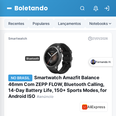
Boletando
$
Recentes
Populares
Lançamentos
Notebooks
Smartwatch
21/01/2026
Bluetooth
Fernando H.
Smartwatch Amazfit Balance
NO BRASIL
46mm Com ZEPP FLOW, Bluetooth Calling,
14-Day Battery Life, 150+ Sports Modes, for
Android ISO
#anúncio
AliExpress