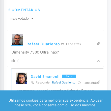
2
COMENTÁRIOS
mais votado
Rafael Guariento
1 ano atrás
Dimensity 7300 Ultra, não?
0
David Emanoell
Autor
Responder
Rafael Guariento
1 ano atrás
Isso mesmo, acabei pegando a ficha do Pro sem
querer, obg pelo aviso, vou corrigir agora
0