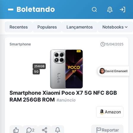
Boletando
$
Recentes
Populares
Lançamentos
Notebooks
Smartphone
15/04/2025
256GB
David Emanoell
5G
Smartphone Xiaomi Poco X7 5G NFC 8GB
RAM 256GB ROM
#anúncio
Amazon
Reportar
2