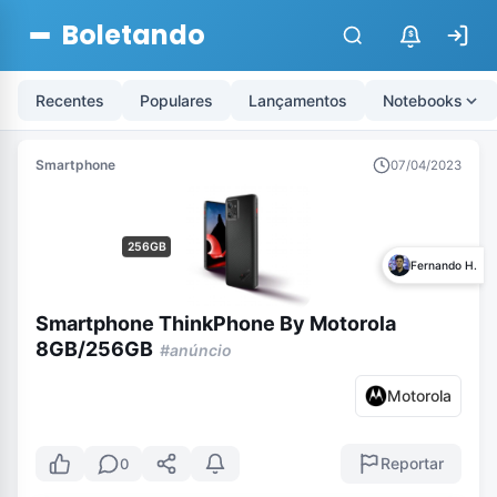
Boletando
$
Recentes
Populares
Lançamentos
Notebooks
Smartphone
07/04/2023
256GB
Fernando H.
Smartphone ThinkPhone By Motorola
8GB/256GB
#anúncio
Motorola
Reportar
0