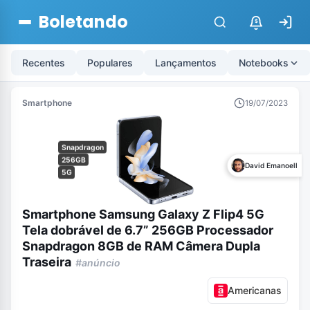
Boletando
$
Recentes
Populares
Lançamentos
Notebooks
Smartphone
19/07/2023
Snapdragon
256GB
David Emanoell
5G
Smartphone Samsung Galaxy Z Flip4 5G
Tela dobrável de 6.7” 256GB Processador
Snapdragon 8GB de RAM Câmera Dupla
Traseira
#anúncio
Americanas