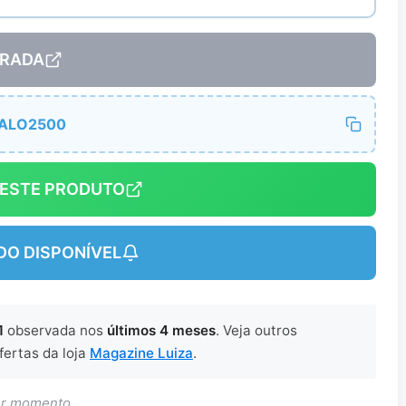
RADA
ALO2500
DESTE PRODUTO
DO DISPONÍVEL
1
observada nos
últimos 4 meses
. Veja outros
fertas da loja
Magazine Luiza
.
uer momento