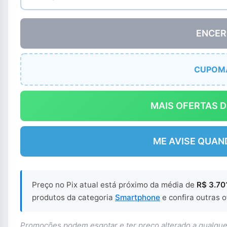
ENCER
CUPOM
MAIS OFERTAS 
ME AVISE QUAN
Preço no Pix atual está próximo da média de
R$ 3.70
produtos da categoria
Smartphone
e confira outras o
Promoções podem esgotar e ter preço alterado a qualq