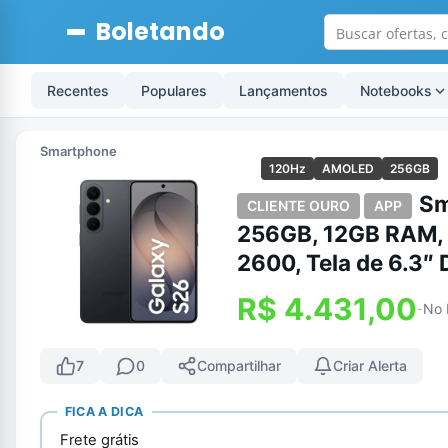
Boletando
Recentes
Populares
Lançamentos
Notebooks
Smartphone
120Hz
AMOLED
256GB
Sm
CLIENTE OURO
APP
256GB, 12GB RAM, 
2600, Tela de 6.3
R$ 4.431,00
No 
-
7
0
Compartilhar
Criar Alerta
FICA A DICA
Frete grátis