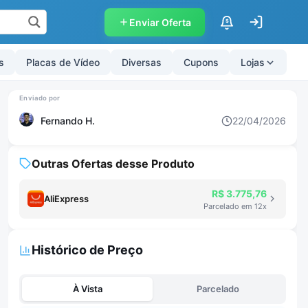
Enviar Oferta
$
s
Placas de Vídeo
Diversas
Cupons
Lojas
Fernando H.
22/04/2026
Outras Ofertas desse Produto
R$ 3.775,76
AliExpress
Parcelado em 12x
Histórico de Preço
À Vista
Parcelado